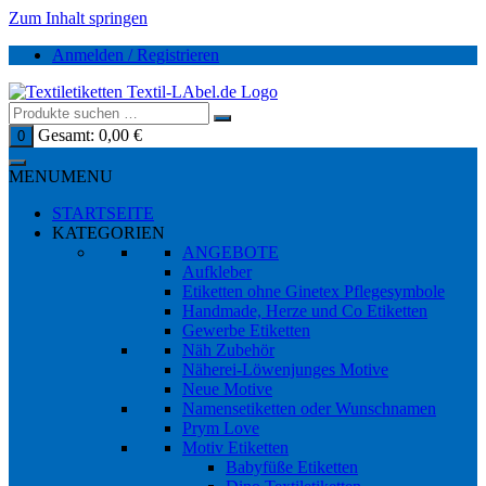
Zum Inhalt springen
Anmelden / Registrieren
Gesamt:
0,00
€
0
MENU
MENU
STARTSEITE
KATEGORIEN
ANGEBOTE
Aufkleber
Etiketten ohne Ginetex Pflegesymbole
Handmade, Herze und Co Etiketten
Gewerbe Etiketten
Näh Zubehör
Näherei-Löwenjunges Motive
Neue Motive
Namensetiketten oder Wunschnamen
Prym Love
Motiv Etiketten
Babyfüße Etiketten