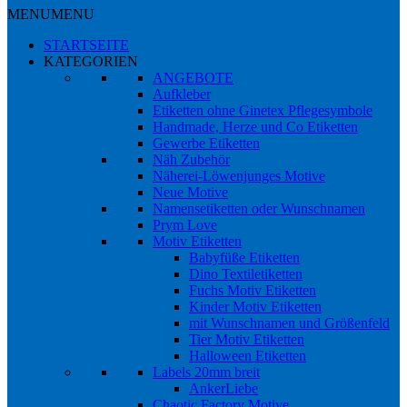
MENU
MENU
STARTSEITE
KATEGORIEN
ANGEBOTE
Aufkleber
Etiketten ohne Ginetex Pflegesymbole
Handmade, Herze und Co Etiketten
Gewerbe Etiketten
Näh Zubehör
Näherei-Löwenjunges Motive
Neue Motive
Namensetiketten oder Wunschnamen
Prym Love
Motiv Etiketten
Babyfüße Etiketten
Dino Textiletiketten
Fuchs Motiv Etiketten
Kinder Motiv Etiketten
mit Wunschnamen und Größenfeld
Tier Motiv Etiketten
Halloween Etiketten
Labels 20mm breit
AnkerLiebe
Chaotic Factory Motive