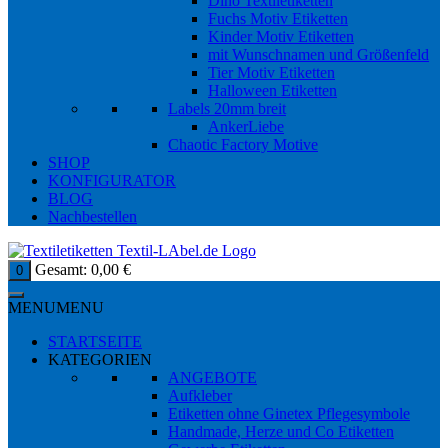
Dino Textiletiketten
Fuchs Motiv Etiketten
Kinder Motiv Etiketten
mit Wunschnamen und Größenfeld
Tier Motiv Etiketten
Halloween Etiketten
Labels 20mm breit
AnkerLiebe
Chaotic Factory Motive
SHOP
KONFIGURATOR
BLOG
Nachbestellen
Gesamt:
0,00
€
0
MENU
MENU
STARTSEITE
KATEGORIEN
ANGEBOTE
Aufkleber
Etiketten ohne Ginetex Pflegesymbole
Handmade, Herze und Co Etiketten