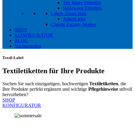
Tier Motiv Etiketten
Halloween Etiketten
Labels 20mm breit
AnkerLiebe
Chaotic Factory Motive
SHOP
KONFIGURATOR
BLOG
Nachbestellen
Textil-Label
Textiletiketten
für Ihre Produkte
Suchen Sie nach einzigartigen, hochwertigen
Textiletiketten
, die
Ihre Produkte perfekt ergänzen und wichtige
Pflegehinweise
stilvoll
hervorheben?
SHOP
KONFIGURATOR