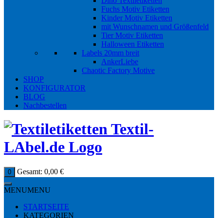
Dino Textiletiketten
Fuchs Motiv Etiketten
Kinder Motiv Etiketten
mit Wunschnamen und Größenfeld
Tier Motiv Etiketten
Halloween Etiketten
Labels 20mm breit
AnkerLiebe
Chaotic Factory Motive
SHOP
KONFIGURATOR
BLOG
Nachbestellen
Gesamt:
0,00
€
0
MENU
MENU
STARTSEITE
KATEGORIEN