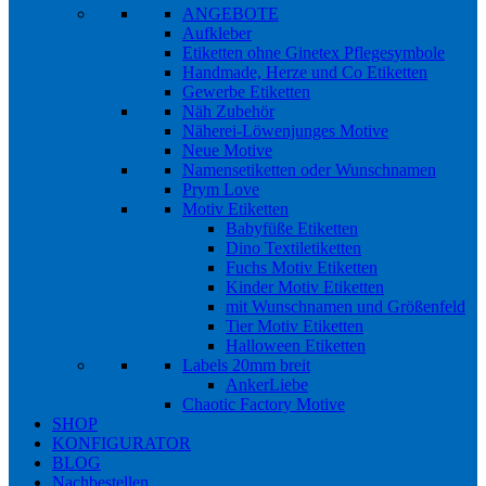
ANGEBOTE
Aufkleber
Etiketten ohne Ginetex Pflegesymbole
Handmade, Herze und Co Etiketten
Gewerbe Etiketten
Näh Zubehör
Näherei-Löwenjunges Motive
Neue Motive
Namensetiketten oder Wunschnamen
Prym Love
Motiv Etiketten
Babyfüße Etiketten
Dino Textiletiketten
Fuchs Motiv Etiketten
Kinder Motiv Etiketten
mit Wunschnamen und Größenfeld
Tier Motiv Etiketten
Halloween Etiketten
Labels 20mm breit
AnkerLiebe
Chaotic Factory Motive
SHOP
KONFIGURATOR
BLOG
Nachbestellen