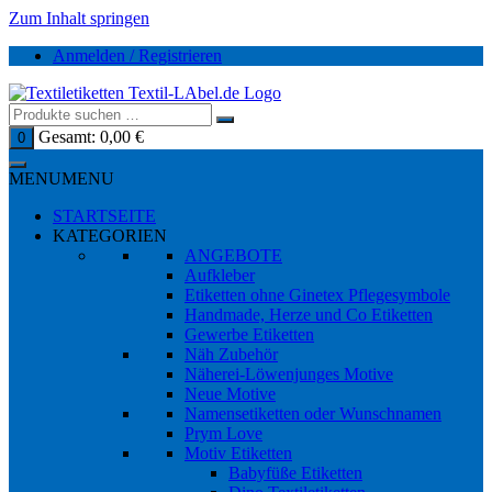
Zum Inhalt springen
Anmelden / Registrieren
Gesamt:
0,00
€
0
MENU
MENU
STARTSEITE
KATEGORIEN
ANGEBOTE
Aufkleber
Etiketten ohne Ginetex Pflegesymbole
Handmade, Herze und Co Etiketten
Gewerbe Etiketten
Näh Zubehör
Näherei-Löwenjunges Motive
Neue Motive
Namensetiketten oder Wunschnamen
Prym Love
Motiv Etiketten
Babyfüße Etiketten