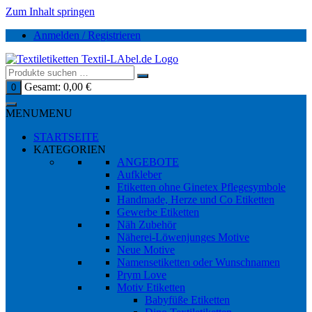
Zum Inhalt springen
Anmelden / Registrieren
Gesamt:
0,00
€
0
MENU
MENU
STARTSEITE
KATEGORIEN
ANGEBOTE
Aufkleber
Etiketten ohne Ginetex Pflegesymbole
Handmade, Herze und Co Etiketten
Gewerbe Etiketten
Näh Zubehör
Näherei-Löwenjunges Motive
Neue Motive
Namensetiketten oder Wunschnamen
Prym Love
Motiv Etiketten
Babyfüße Etiketten