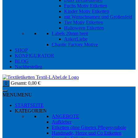
Dino Textiletiketten
Fuchs Motiv Etiketten
Kinder Motiv Etiketten
mit Wunschnamen und Größenfeld
Tier Motiv Etiketten
Halloween Etiketten
Labels 20mm breit
AnkerLiebe
Chaotic Factory Motive
SHOP
KONFIGURATOR
BLOG
Nachbestellen
Gesamt:
0,00
€
0
MENU
MENU
STARTSEITE
KATEGORIEN
ANGEBOTE
Aufkleber
Etiketten ohne Ginetex Pflegesymbole
Handmade, Herze und Co Etiketten