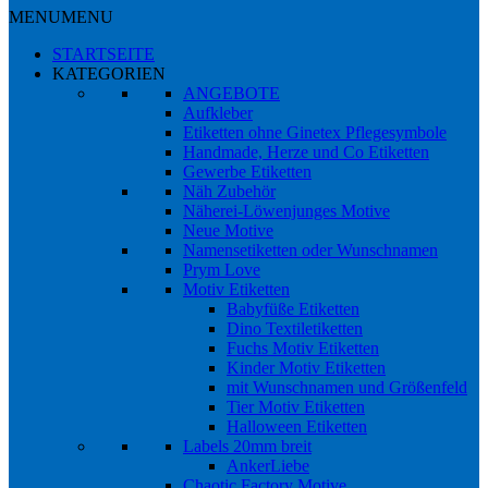
MENU
MENU
STARTSEITE
KATEGORIEN
ANGEBOTE
Aufkleber
Etiketten ohne Ginetex Pflegesymbole
Handmade, Herze und Co Etiketten
Gewerbe Etiketten
Näh Zubehör
Näherei-Löwenjunges Motive
Neue Motive
Namensetiketten oder Wunschnamen
Prym Love
Motiv Etiketten
Babyfüße Etiketten
Dino Textiletiketten
Fuchs Motiv Etiketten
Kinder Motiv Etiketten
mit Wunschnamen und Größenfeld
Tier Motiv Etiketten
Halloween Etiketten
Labels 20mm breit
AnkerLiebe
Chaotic Factory Motive