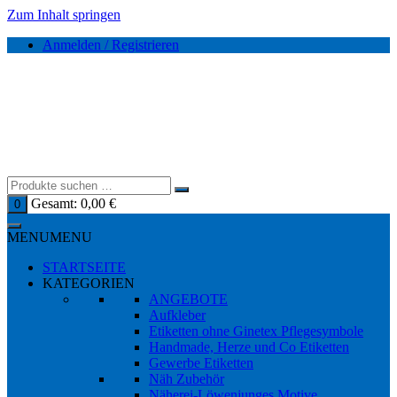
Zum Inhalt springen
Anmelden / Registrieren
Gesamt:
0,00
€
0
MENU
MENU
STARTSEITE
KATEGORIEN
ANGEBOTE
Aufkleber
Etiketten ohne Ginetex Pflegesymbole
Handmade, Herze und Co Etiketten
Gewerbe Etiketten
Näh Zubehör
Näherei-Löwenjunges Motive