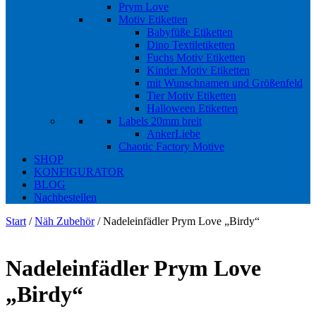
Prym Love
Motiv Etiketten
Babyfüße Etiketten
Dino Textiletiketten
Fuchs Motiv Etiketten
Kinder Motiv Etiketten
mit Wunschnamen und Größenfeld
Tier Motiv Etiketten
Halloween Etiketten
Labels 20mm breit
AnkerLiebe
Chaotic Factory Motive
SHOP
KONFIGURATOR
BLOG
Nachbestellen
Start
/
Näh Zubehör
/ Nadeleinfädler Prym Love „Birdy“
Nadeleinfädler Prym Love
„Birdy“