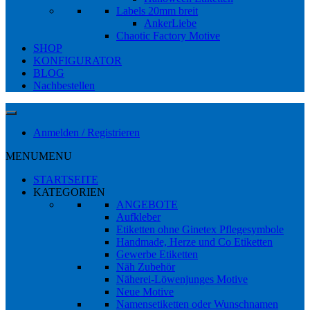
Labels 20mm breit
AnkerLiebe
Chaotic Factory Motive
SHOP
KONFIGURATOR
BLOG
Nachbestellen
Anmelden / Registrieren
MENU
MENU
STARTSEITE
KATEGORIEN
ANGEBOTE
Aufkleber
Etiketten ohne Ginetex Pflegesymbole
Handmade, Herze und Co Etiketten
Gewerbe Etiketten
Näh Zubehör
Näherei-Löwenjunges Motive
Neue Motive
Namensetiketten oder Wunschnamen