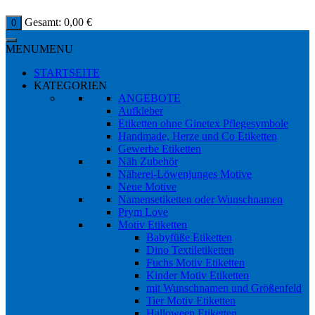
Gesamt:
0,00
€
0
MENU
MENU
STARTSEITE
KATEGORIEN
ANGEBOTE
Aufkleber
Etiketten ohne Ginetex Pflegesymbole
Handmade, Herze und Co Etiketten
Gewerbe Etiketten
Näh Zubehör
Näherei-Löwenjunges Motive
Neue Motive
Namensetiketten oder Wunschnamen
Prym Love
Motiv Etiketten
Babyfüße Etiketten
Dino Textiletiketten
Fuchs Motiv Etiketten
Kinder Motiv Etiketten
mit Wunschnamen und Größenfeld
Tier Motiv Etiketten
Halloween Etiketten