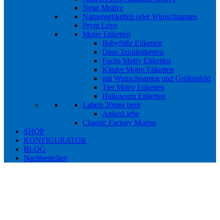
Neue Motive
Namensetiketten oder Wunschnamen
Prym Love
Motiv Etiketten
Babyfüße Etiketten
Dino Textiletiketten
Fuchs Motiv Etiketten
Kinder Motiv Etiketten
mit Wunschnamen und Größenfeld
Tier Motiv Etiketten
Halloween Etiketten
Labels 20mm breit
AnkerLiebe
Chaotic Factory Motive
SHOP
KONFIGURATOR
BLOG
Nachbestellen