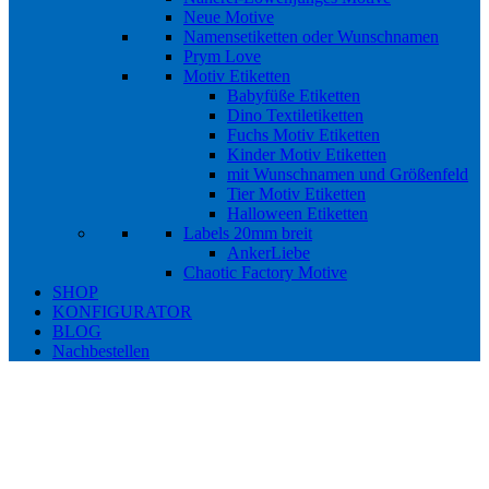
Neue Motive
Namensetiketten oder Wunschnamen
Prym Love
Motiv Etiketten
Babyfüße Etiketten
Dino Textiletiketten
Fuchs Motiv Etiketten
Kinder Motiv Etiketten
mit Wunschnamen und Größenfeld
Tier Motiv Etiketten
Halloween Etiketten
Labels 20mm breit
AnkerLiebe
Chaotic Factory Motive
SHOP
KONFIGURATOR
BLOG
Nachbestellen