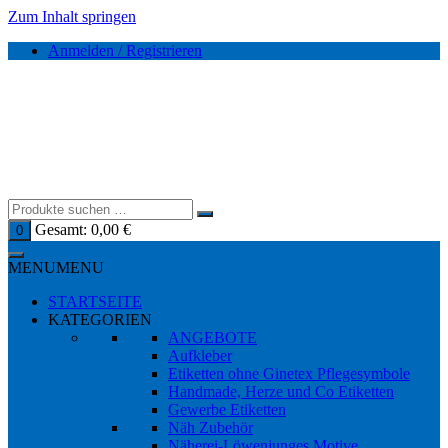
Zum Inhalt springen
Anmelden / Registrieren
Gesamt:
0,00
€
0
MENU
MENU
STARTSEITE
KATEGORIEN
ANGEBOTE
Aufkleber
Etiketten ohne Ginetex Pflegesymbole
Handmade, Herze und Co Etiketten
Gewerbe Etiketten
Näh Zubehör
Näherei-Löwenjunges Motive