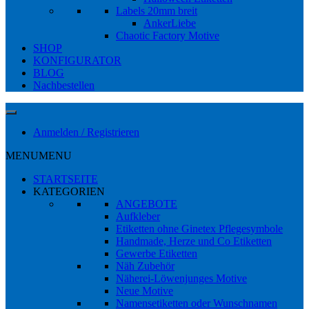
Labels 20mm breit
AnkerLiebe
Chaotic Factory Motive
SHOP
KONFIGURATOR
BLOG
Nachbestellen
Anmelden / Registrieren
MENU
MENU
STARTSEITE
KATEGORIEN
ANGEBOTE
Aufkleber
Etiketten ohne Ginetex Pflegesymbole
Handmade, Herze und Co Etiketten
Gewerbe Etiketten
Näh Zubehör
Näherei-Löwenjunges Motive
Neue Motive
Namensetiketten oder Wunschnamen