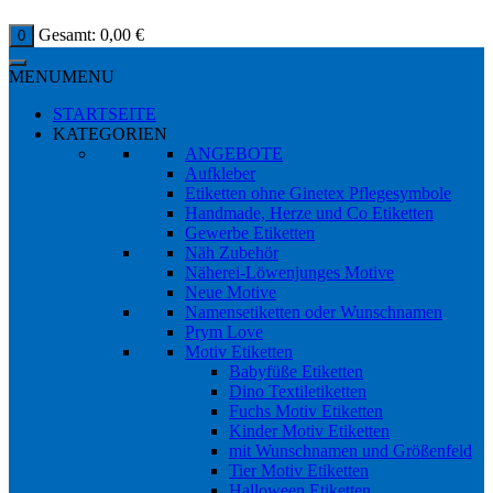
Gesamt:
0,00
€
0
MENU
MENU
STARTSEITE
KATEGORIEN
ANGEBOTE
Aufkleber
Etiketten ohne Ginetex Pflegesymbole
Handmade, Herze und Co Etiketten
Gewerbe Etiketten
Näh Zubehör
Näherei-Löwenjunges Motive
Neue Motive
Namensetiketten oder Wunschnamen
Prym Love
Motiv Etiketten
Babyfüße Etiketten
Dino Textiletiketten
Fuchs Motiv Etiketten
Kinder Motiv Etiketten
mit Wunschnamen und Größenfeld
Tier Motiv Etiketten
Halloween Etiketten