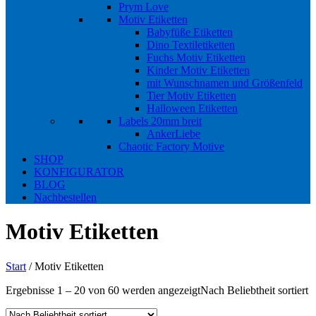
Prym Love
Motiv Etiketten
Babyfüße Etiketten
Dino Textiletiketten
Fuchs Motiv Etiketten
Kinder Motiv Etiketten
mit Wunschnamen und Größenfeld
Tier Motiv Etiketten
Halloween Etiketten
Labels 20mm breit
AnkerLiebe
Chaotic Factory Motive
SHOP
KONFIGURATOR
BLOG
Nachbestellen
Motiv Etiketten
Start
/ Motiv Etiketten
Ergebnisse 1 – 20 von 60 werden angezeigt
Nach Beliebtheit sortiert