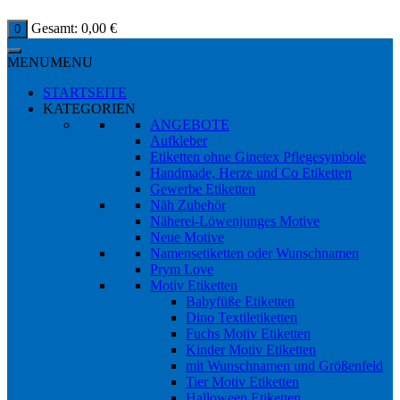
Gesamt:
0,00
€
0
MENU
MENU
STARTSEITE
KATEGORIEN
ANGEBOTE
Aufkleber
Etiketten ohne Ginetex Pflegesymbole
Handmade, Herze und Co Etiketten
Gewerbe Etiketten
Näh Zubehör
Näherei-Löwenjunges Motive
Neue Motive
Namensetiketten oder Wunschnamen
Prym Love
Motiv Etiketten
Babyfüße Etiketten
Dino Textiletiketten
Fuchs Motiv Etiketten
Kinder Motiv Etiketten
mit Wunschnamen und Größenfeld
Tier Motiv Etiketten
Halloween Etiketten