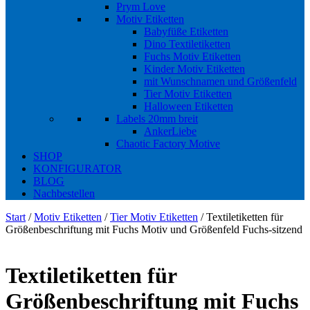
Prym Love
Motiv Etiketten
Babyfüße Etiketten
Dino Textiletiketten
Fuchs Motiv Etiketten
Kinder Motiv Etiketten
mit Wunschnamen und Größenfeld
Tier Motiv Etiketten
Halloween Etiketten
Labels 20mm breit
AnkerLiebe
Chaotic Factory Motive
SHOP
KONFIGURATOR
BLOG
Nachbestellen
Start
/
Motiv Etiketten
/
Tier Motiv Etiketten
/ Textiletiketten für
Größenbeschriftung mit Fuchs Motiv und Größenfeld Fuchs-sitzend
Textiletiketten für
Größenbeschriftung mit Fuchs