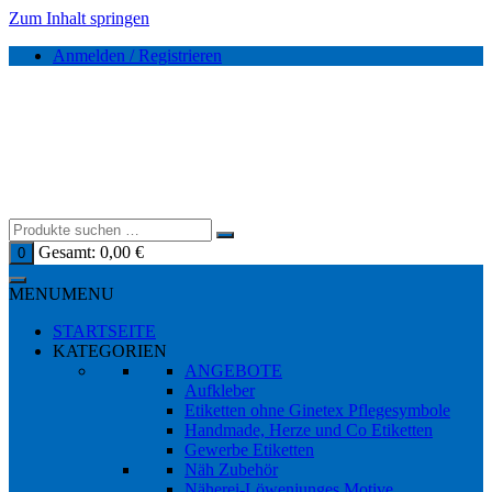
Zum Inhalt springen
Anmelden / Registrieren
Gesamt:
0,00
€
0
MENU
MENU
STARTSEITE
KATEGORIEN
ANGEBOTE
Aufkleber
Etiketten ohne Ginetex Pflegesymbole
Handmade, Herze und Co Etiketten
Gewerbe Etiketten
Näh Zubehör
Näherei-Löwenjunges Motive