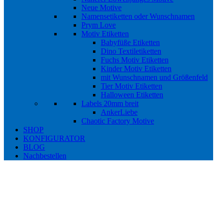
Neue Motive
Namensetiketten oder Wunschnamen
Prym Love
Motiv Etiketten
Babyfüße Etiketten
Dino Textiletiketten
Fuchs Motiv Etiketten
Kinder Motiv Etiketten
mit Wunschnamen und Größenfeld
Tier Motiv Etiketten
Halloween Etiketten
Labels 20mm breit
AnkerLiebe
Chaotic Factory Motive
SHOP
KONFIGURATOR
BLOG
Nachbestellen