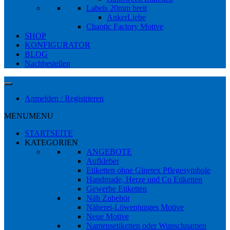
Labels 20mm breit
AnkerLiebe
Chaotic Factory Motive
SHOP
KONFIGURATOR
BLOG
Nachbestellen
Anmelden / Registrieren
MENU
MENU
STARTSEITE
KATEGORIEN
ANGEBOTE
Aufkleber
Etiketten ohne Ginetex Pflegesymbole
Handmade, Herze und Co Etiketten
Gewerbe Etiketten
Näh Zubehör
Näherei-Löwenjunges Motive
Neue Motive
Namensetiketten oder Wunschnamen