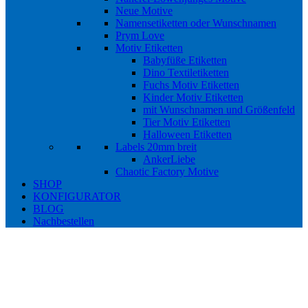
Neue Motive
Namensetiketten oder Wunschnamen
Prym Love
Motiv Etiketten
Babyfüße Etiketten
Dino Textiletiketten
Fuchs Motiv Etiketten
Kinder Motiv Etiketten
mit Wunschnamen und Größenfeld
Tier Motiv Etiketten
Halloween Etiketten
Labels 20mm breit
AnkerLiebe
Chaotic Factory Motive
SHOP
KONFIGURATOR
BLOG
Nachbestellen