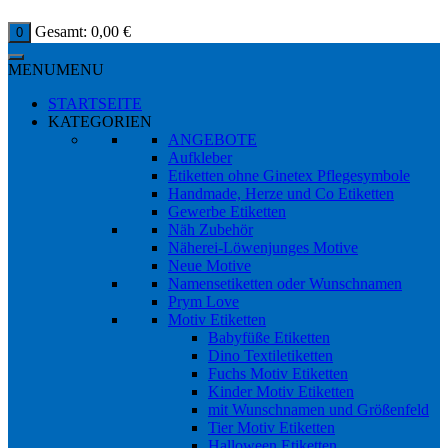
Gesamt:
0,00
€
0
MENU
MENU
STARTSEITE
KATEGORIEN
ANGEBOTE
Aufkleber
Etiketten ohne Ginetex Pflegesymbole
Handmade, Herze und Co Etiketten
Gewerbe Etiketten
Näh Zubehör
Näherei-Löwenjunges Motive
Neue Motive
Namensetiketten oder Wunschnamen
Prym Love
Motiv Etiketten
Babyfüße Etiketten
Dino Textiletiketten
Fuchs Motiv Etiketten
Kinder Motiv Etiketten
mit Wunschnamen und Größenfeld
Tier Motiv Etiketten
Halloween Etiketten