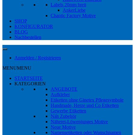
Labels 20mm breit
AnkerLiebe
Chaotic Factory Motive
SHOP
KONFIGURATOR
BLOG
Nachbestellen
Anmelden / Registrieren
MENU
MENU
STARTSEITE
KATEGORIEN
ANGEBOTE
Aufkleber
Etiketten ohne Ginetex Pflegesymbole
Handmade, Herze und Co Etiketten
Gewerbe Etiketten
Näh Zubehör
Näherei-Löwenjunges Motive
Neue Motive
Namensetiketten oder Wunschnamen