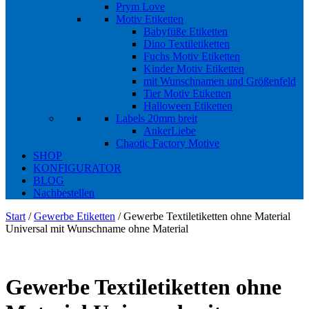
Prym Love
Motiv Etiketten
Babyfüße Etiketten
Dino Textiletiketten
Fuchs Motiv Etiketten
Kinder Motiv Etiketten
mit Wunschnamen und Größenfeld
Tier Motiv Etiketten
Halloween Etiketten
Labels 20mm breit
AnkerLiebe
Chaotic Factory Motive
SHOP
KONFIGURATOR
BLOG
Nachbestellen
Start
/
Gewerbe Etiketten
/ Gewerbe Textiletiketten ohne Material
Universal mit Wunschname ohne Material
Gewerbe Textiletiketten ohne