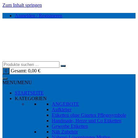
Zum Inhalt springen
Anmelden / Registrieren
Gesamt:
0,00
€
0
MENU
MENU
STARTSEITE
KATEGORIEN
ANGEBOTE
Aufkleber
Etiketten ohne Ginetex Pflegesymbole
Handmade, Herze und Co Etiketten
Gewerbe Etiketten
Näh Zubehör
Näherei-Löwenjunges Motive