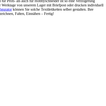
 für Profi- als auch für Hobbyschneider ist so eine Verzögerung
er Werktage von unserem Lager mit Briefpost oder drucken individuell
igurator
können Sie solche Textiletiketten selber gestalten. Ihre
zeichnen, Falten, Einnähen – Fertig!