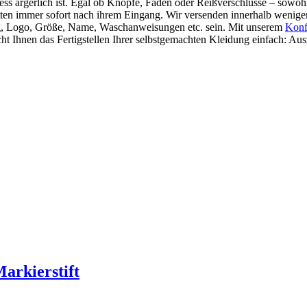
ss ärgerlich ist. Egal ob Knöpfe, Faden oder Reißverschlüsse – sowohl
ketten immer sofort nach ihrem Eingang. Wir versenden innerhalb wenig
ng, Logo, Größe, Name, Waschanweisungen etc. sein. Mit unserem
Konf
cht Ihnen das Fertigstellen Ihrer selbstgemachten Kleidung einfach: Aus
Markierstift