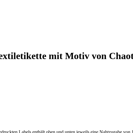
extiletikette mit Motiv von Chao
gedruckten Labels enthält oben und unten jeweils eine Nahtzugabe von