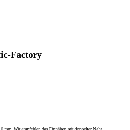
tic-Factory
 10 mm. Wir empfehlen das Einnähen mit doppelter Naht,