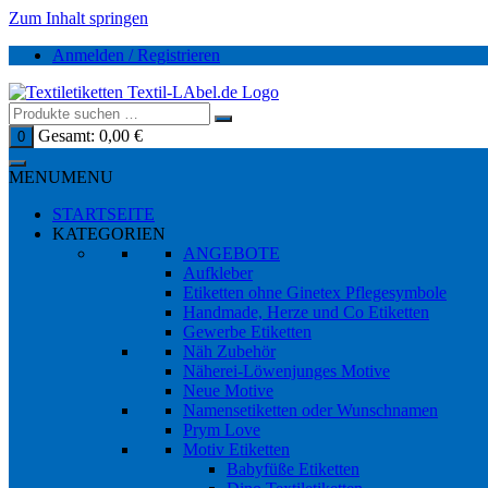
Zum Inhalt springen
Anmelden / Registrieren
Gesamt:
0,00
€
0
MENU
MENU
STARTSEITE
KATEGORIEN
ANGEBOTE
Aufkleber
Etiketten ohne Ginetex Pflegesymbole
Handmade, Herze und Co Etiketten
Gewerbe Etiketten
Näh Zubehör
Näherei-Löwenjunges Motive
Neue Motive
Namensetiketten oder Wunschnamen
Prym Love
Motiv Etiketten
Babyfüße Etiketten