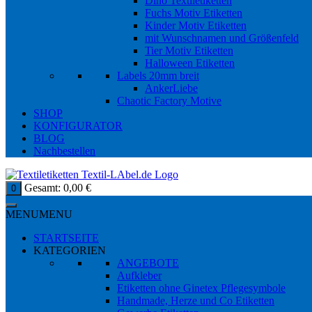
Dino Textiletiketten
Fuchs Motiv Etiketten
Kinder Motiv Etiketten
mit Wunschnamen und Größenfeld
Tier Motiv Etiketten
Halloween Etiketten
Labels 20mm breit
AnkerLiebe
Chaotic Factory Motive
SHOP
KONFIGURATOR
BLOG
Nachbestellen
Gesamt:
0,00
€
0
MENU
MENU
STARTSEITE
KATEGORIEN
ANGEBOTE
Aufkleber
Etiketten ohne Ginetex Pflegesymbole
Handmade, Herze und Co Etiketten