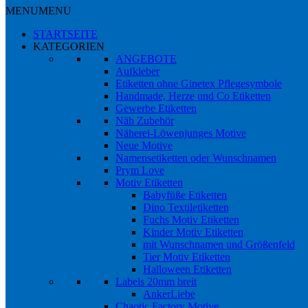
MENU
MENU
STARTSEITE
KATEGORIEN
ANGEBOTE
Aufkleber
Etiketten ohne Ginetex Pflegesymbole
Handmade, Herze und Co Etiketten
Gewerbe Etiketten
Näh Zubehör
Näherei-Löwenjunges Motive
Neue Motive
Namensetiketten oder Wunschnamen
Prym Love
Motiv Etiketten
Babyfüße Etiketten
Dino Textiletiketten
Fuchs Motiv Etiketten
Kinder Motiv Etiketten
mit Wunschnamen und Größenfeld
Tier Motiv Etiketten
Halloween Etiketten
Labels 20mm breit
AnkerLiebe
Chaotic Factory Motive