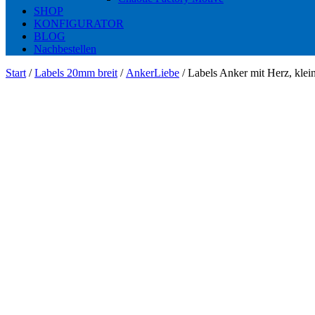
SHOP
KONFIGURATOR
BLOG
Nachbestellen
Start
/
Labels 20mm breit
/
AnkerLiebe
/ Labels Anker mit Herz, klein