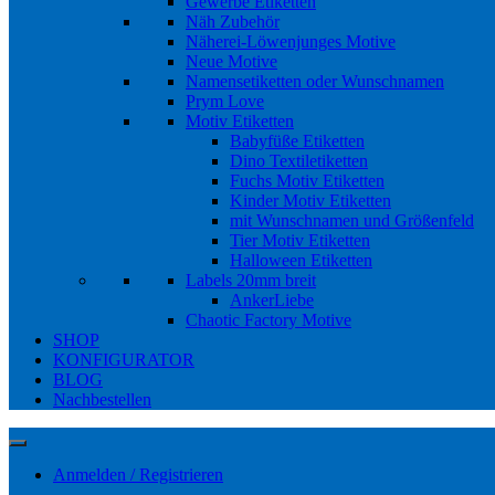
Gewerbe Etiketten
Näh Zubehör
Näherei-Löwenjunges Motive
Neue Motive
Namensetiketten oder Wunschnamen
Prym Love
Motiv Etiketten
Babyfüße Etiketten
Dino Textiletiketten
Fuchs Motiv Etiketten
Kinder Motiv Etiketten
mit Wunschnamen und Größenfeld
Tier Motiv Etiketten
Halloween Etiketten
Labels 20mm breit
AnkerLiebe
Chaotic Factory Motive
SHOP
KONFIGURATOR
BLOG
Nachbestellen
Anmelden / Registrieren