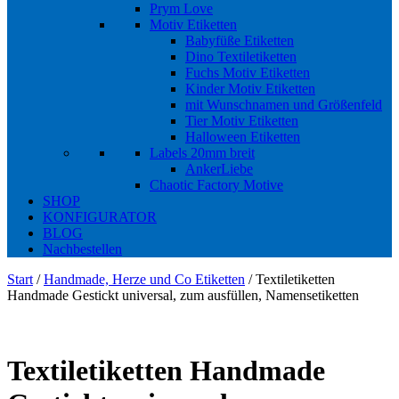
Prym Love
Motiv Etiketten
Babyfüße Etiketten
Dino Textiletiketten
Fuchs Motiv Etiketten
Kinder Motiv Etiketten
mit Wunschnamen und Größenfeld
Tier Motiv Etiketten
Halloween Etiketten
Labels 20mm breit
AnkerLiebe
Chaotic Factory Motive
SHOP
KONFIGURATOR
BLOG
Nachbestellen
Start
/
Handmade, Herze und Co Etiketten
/ Textiletiketten
Handmade Gestickt universal, zum ausfüllen, Namensetiketten
Textiletiketten Handmade