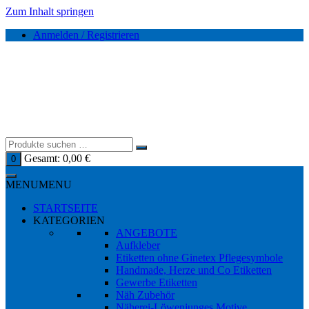
Zum Inhalt springen
Anmelden / Registrieren
Gesamt:
0,00
€
0
MENU
MENU
STARTSEITE
KATEGORIEN
ANGEBOTE
Aufkleber
Etiketten ohne Ginetex Pflegesymbole
Handmade, Herze und Co Etiketten
Gewerbe Etiketten
Näh Zubehör
Näherei-Löwenjunges Motive