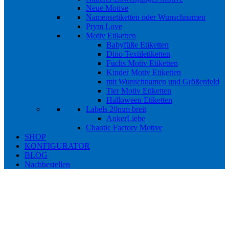
Neue Motive
Namensetiketten oder Wunschnamen
Prym Love
Motiv Etiketten
Babyfüße Etiketten
Dino Textiletiketten
Fuchs Motiv Etiketten
Kinder Motiv Etiketten
mit Wunschnamen und Größenfeld
Tier Motiv Etiketten
Halloween Etiketten
Labels 20mm breit
AnkerLiebe
Chaotic Factory Motive
SHOP
KONFIGURATOR
BLOG
Nachbestellen