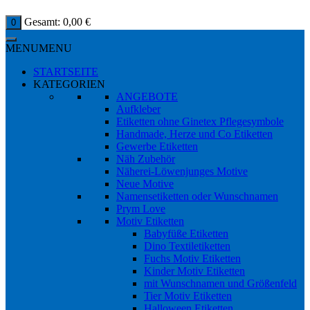
Gesamt:
0,00
€
0
MENU
MENU
STARTSEITE
KATEGORIEN
ANGEBOTE
Aufkleber
Etiketten ohne Ginetex Pflegesymbole
Handmade, Herze und Co Etiketten
Gewerbe Etiketten
Näh Zubehör
Näherei-Löwenjunges Motive
Neue Motive
Namensetiketten oder Wunschnamen
Prym Love
Motiv Etiketten
Babyfüße Etiketten
Dino Textiletiketten
Fuchs Motiv Etiketten
Kinder Motiv Etiketten
mit Wunschnamen und Größenfeld
Tier Motiv Etiketten
Halloween Etiketten