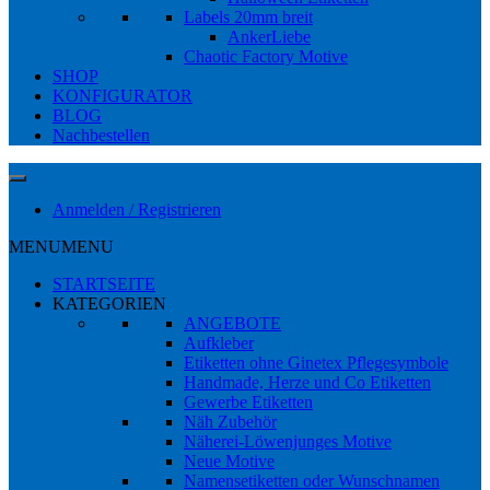
Labels 20mm breit
AnkerLiebe
Chaotic Factory Motive
SHOP
KONFIGURATOR
BLOG
Nachbestellen
Anmelden / Registrieren
MENU
MENU
STARTSEITE
KATEGORIEN
ANGEBOTE
Aufkleber
Etiketten ohne Ginetex Pflegesymbole
Handmade, Herze und Co Etiketten
Gewerbe Etiketten
Näh Zubehör
Näherei-Löwenjunges Motive
Neue Motive
Namensetiketten oder Wunschnamen