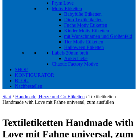
Prym Love
Motiv Etiketten
Babyfüße Etiketten
Dino Textiletiketten
Fuchs Motiv Etiketten
Kinder Motiv Etiketten
mit Wunschnamen und Größenfeld
Tier Motiv Etiketten
Halloween Etiketten
Labels 20mm breit
AnkerLiebe
Chaotic Factory Motive
SHOP
KONFIGURATOR
BLOG
Nachbestellen
Start
/
Handmade, Herze und Co Etiketten
/ Textiletiketten
Handmade with Love mit Fahne universal, zum ausfüllen
Textiletiketten Handmade with
Love mit Fahne universal, zum