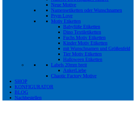
Neue Motive
Namensetiketten oder Wunschnamen
Prym Love
Motiv Etiketten
Babyfüße Etiketten
Dino Textiletiketten
Fuchs Motiv Etiketten
Kinder Motiv Etiketten
mit Wunschnamen und Größenfeld
Tier Motiv Etiketten
Halloween Etiketten
Labels 20mm breit
AnkerLiebe
Chaotic Factory Motive
SHOP
KONFIGURATOR
BLOG
Nachbestellen