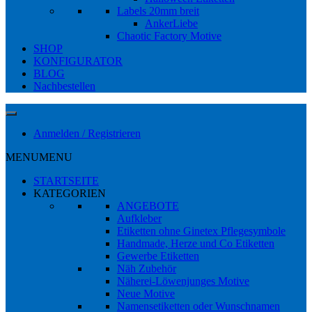
Labels 20mm breit
AnkerLiebe
Chaotic Factory Motive
SHOP
KONFIGURATOR
BLOG
Nachbestellen
Anmelden / Registrieren
MENU
MENU
STARTSEITE
KATEGORIEN
ANGEBOTE
Aufkleber
Etiketten ohne Ginetex Pflegesymbole
Handmade, Herze und Co Etiketten
Gewerbe Etiketten
Näh Zubehör
Näherei-Löwenjunges Motive
Neue Motive
Namensetiketten oder Wunschnamen