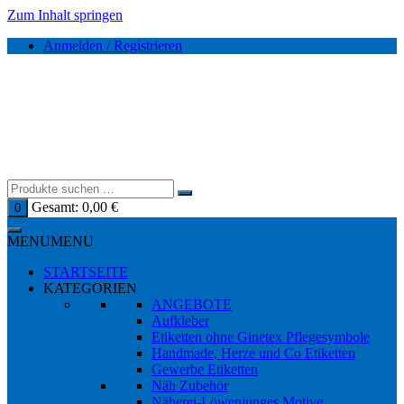
Zum Inhalt springen
Anmelden / Registrieren
Gesamt:
0,00
€
0
MENU
MENU
STARTSEITE
KATEGORIEN
ANGEBOTE
Aufkleber
Etiketten ohne Ginetex Pflegesymbole
Handmade, Herze und Co Etiketten
Gewerbe Etiketten
Näh Zubehör
Näherei-Löwenjunges Motive