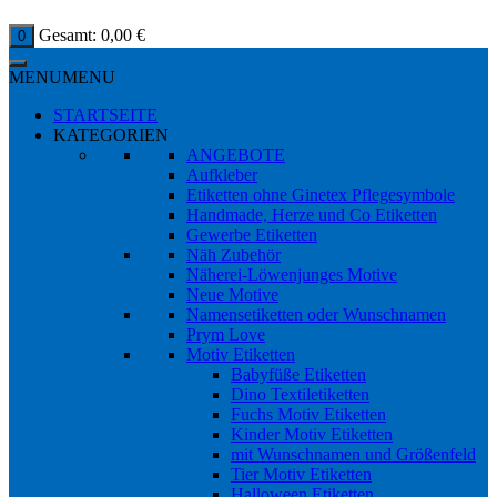
Gesamt:
0,00
€
0
MENU
MENU
STARTSEITE
KATEGORIEN
ANGEBOTE
Aufkleber
Etiketten ohne Ginetex Pflegesymbole
Handmade, Herze und Co Etiketten
Gewerbe Etiketten
Näh Zubehör
Näherei-Löwenjunges Motive
Neue Motive
Namensetiketten oder Wunschnamen
Prym Love
Motiv Etiketten
Babyfüße Etiketten
Dino Textiletiketten
Fuchs Motiv Etiketten
Kinder Motiv Etiketten
mit Wunschnamen und Größenfeld
Tier Motiv Etiketten
Halloween Etiketten