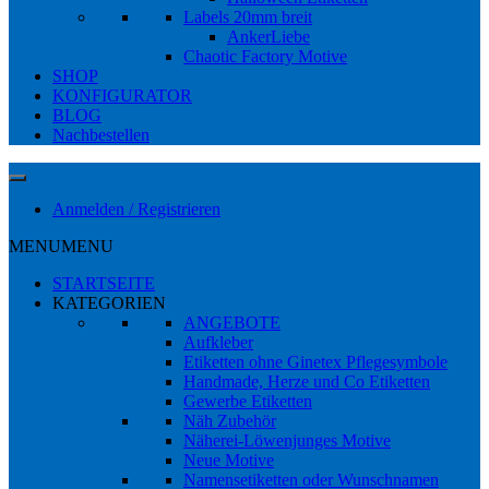
Labels 20mm breit
AnkerLiebe
Chaotic Factory Motive
SHOP
KONFIGURATOR
BLOG
Nachbestellen
Anmelden / Registrieren
MENU
MENU
STARTSEITE
KATEGORIEN
ANGEBOTE
Aufkleber
Etiketten ohne Ginetex Pflegesymbole
Handmade, Herze und Co Etiketten
Gewerbe Etiketten
Näh Zubehör
Näherei-Löwenjunges Motive
Neue Motive
Namensetiketten oder Wunschnamen