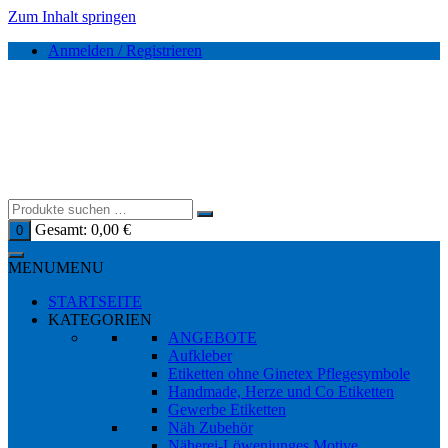
Zum Inhalt springen
Anmelden / Registrieren
Gesamt:
0,00
€
0
MENU
MENU
STARTSEITE
KATEGORIEN
ANGEBOTE
Aufkleber
Etiketten ohne Ginetex Pflegesymbole
Handmade, Herze und Co Etiketten
Gewerbe Etiketten
Näh Zubehör
Näherei-Löwenjunges Motive