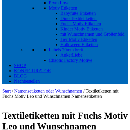
Prym Love
Motiv Etiketten
Babyfüße Etiketten
Dino Textiletiketten
Fuchs Motiv Etiketten
Kinder Motiv Etiketten
mit Wunschnamen und Größenfeld
Tier Motiv Etiketten
Halloween Etiketten
Labels 20mm breit
AnkerLiebe
Chaotic Factory Motive
SHOP
KONFIGURATOR
BLOG
Nachbestellen
Start
/
Namensetiketten oder Wunschnamen
/ Textiletiketten mit
Fuchs Motiv Leo und Wunschnamen Namensetiketten
Textiletiketten mit Fuchs Motiv
Leo und Wunschnamen