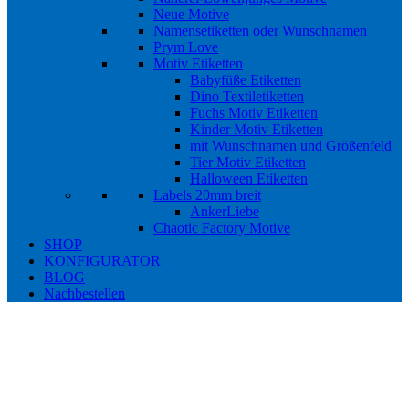
Neue Motive
Namensetiketten oder Wunschnamen
Prym Love
Motiv Etiketten
Babyfüße Etiketten
Dino Textiletiketten
Fuchs Motiv Etiketten
Kinder Motiv Etiketten
mit Wunschnamen und Größenfeld
Tier Motiv Etiketten
Halloween Etiketten
Labels 20mm breit
AnkerLiebe
Chaotic Factory Motive
SHOP
KONFIGURATOR
BLOG
Nachbestellen