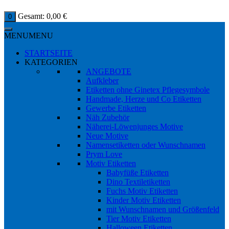
Gesamt:
0,00
€
0
MENU
MENU
STARTSEITE
KATEGORIEN
ANGEBOTE
Aufkleber
Etiketten ohne Ginetex Pflegesymbole
Handmade, Herze und Co Etiketten
Gewerbe Etiketten
Näh Zubehör
Näherei-Löwenjunges Motive
Neue Motive
Namensetiketten oder Wunschnamen
Prym Love
Motiv Etiketten
Babyfüße Etiketten
Dino Textiletiketten
Fuchs Motiv Etiketten
Kinder Motiv Etiketten
mit Wunschnamen und Größenfeld
Tier Motiv Etiketten
Halloween Etiketten