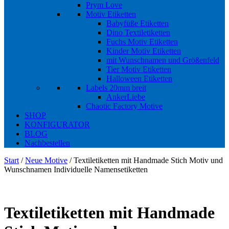
Prym Love
Motiv Etiketten
Babyfüße Etiketten
Dino Textiletiketten
Fuchs Motiv Etiketten
Kinder Motiv Etiketten
mit Wunschnamen und Größenfeld
Tier Motiv Etiketten
Halloween Etiketten
Labels 20mm breit
AnkerLiebe
Chaotic Factory Motive
SHOP
KONFIGURATOR
BLOG
Nachbestellen
Start
/
Neue Motive
/ Textiletiketten mit Handmade Stich Motiv und
Wunschnamen Individuelle Namensetiketten
Textiletiketten mit Handmade