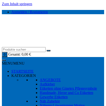
Zum Inhalt springen
Anmelden / Registrieren
Gesamt:
0,00
€
0
MENU
MENU
STARTSEITE
KATEGORIEN
ANGEBOTE
Aufkleber
Etiketten ohne Ginetex Pflegesymbole
Handmade, Herze und Co Etiketten
Gewerbe Etiketten
Näh Zubehör
Näherei-Löwenjunges Motive