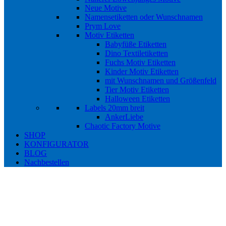
Neue Motive
Namensetiketten oder Wunschnamen
Prym Love
Motiv Etiketten
Babyfüße Etiketten
Dino Textiletiketten
Fuchs Motiv Etiketten
Kinder Motiv Etiketten
mit Wunschnamen und Größenfeld
Tier Motiv Etiketten
Halloween Etiketten
Labels 20mm breit
AnkerLiebe
Chaotic Factory Motive
SHOP
KONFIGURATOR
BLOG
Nachbestellen