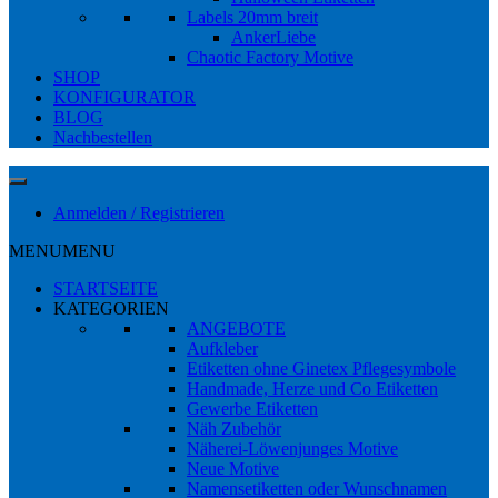
Labels 20mm breit
AnkerLiebe
Chaotic Factory Motive
SHOP
KONFIGURATOR
BLOG
Nachbestellen
Anmelden / Registrieren
MENU
MENU
STARTSEITE
KATEGORIEN
ANGEBOTE
Aufkleber
Etiketten ohne Ginetex Pflegesymbole
Handmade, Herze und Co Etiketten
Gewerbe Etiketten
Näh Zubehör
Näherei-Löwenjunges Motive
Neue Motive
Namensetiketten oder Wunschnamen