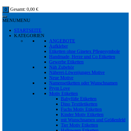
Gesamt:
0,00
€
0
MENU
MENU
STARTSEITE
KATEGORIEN
ANGEBOTE
Aufkleber
Etiketten ohne Ginetex Pflegesymbole
Handmade, Herze und Co Etiketten
Gewerbe Etiketten
Näh Zubehör
Näherei-Löwenjunges Motive
Neue Motive
Namensetiketten oder Wunschnamen
Prym Love
Motiv Etiketten
Babyfüße Etiketten
Dino Textiletiketten
Fuchs Motiv Etiketten
Kinder Motiv Etiketten
mit Wunschnamen und Größenfeld
Tier Motiv Etiketten
Halloween Etiketten