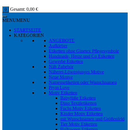
Gesamt:
0,00
€
0
MENU
MENU
STARTSEITE
KATEGORIEN
ANGEBOTE
Aufkleber
Etiketten ohne Ginetex Pflegesymbole
Handmade, Herze und Co Etiketten
Gewerbe Etiketten
Näh Zubehör
Näherei-Löwenjunges Motive
Neue Motive
Namensetiketten oder Wunschnamen
Prym Love
Motiv Etiketten
Babyfüße Etiketten
Dino Textiletiketten
Fuchs Motiv Etiketten
Kinder Motiv Etiketten
mit Wunschnamen und Größenfeld
Tier Motiv Etiketten
Halloween Etiketten