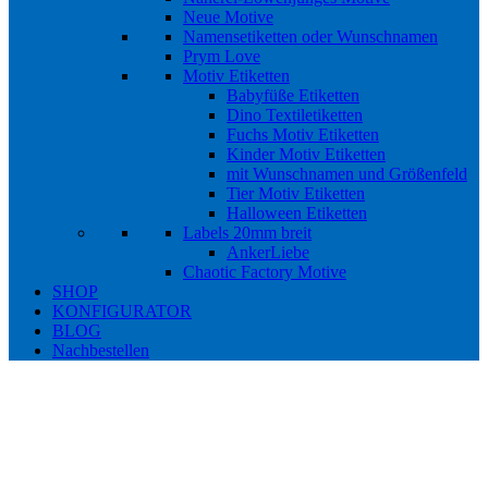
Neue Motive
Namensetiketten oder Wunschnamen
Prym Love
Motiv Etiketten
Babyfüße Etiketten
Dino Textiletiketten
Fuchs Motiv Etiketten
Kinder Motiv Etiketten
mit Wunschnamen und Größenfeld
Tier Motiv Etiketten
Halloween Etiketten
Labels 20mm breit
AnkerLiebe
Chaotic Factory Motive
SHOP
KONFIGURATOR
BLOG
Nachbestellen