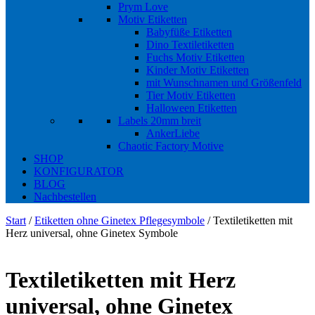
Prym Love
Motiv Etiketten
Babyfüße Etiketten
Dino Textiletiketten
Fuchs Motiv Etiketten
Kinder Motiv Etiketten
mit Wunschnamen und Größenfeld
Tier Motiv Etiketten
Halloween Etiketten
Labels 20mm breit
AnkerLiebe
Chaotic Factory Motive
SHOP
KONFIGURATOR
BLOG
Nachbestellen
Start
/
Etiketten ohne Ginetex Pflegesymbole
/ Textiletiketten mit
Herz universal, ohne Ginetex Symbole
Textiletiketten mit Herz
universal, ohne Ginetex