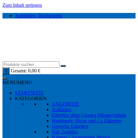
Zum Inhalt springen
Anmelden / Registrieren
Gesamt:
0,00
€
0
MENU
MENU
STARTSEITE
KATEGORIEN
ANGEBOTE
Aufkleber
Etiketten ohne Ginetex Pflegesymbole
Handmade, Herze und Co Etiketten
Gewerbe Etiketten
Näh Zubehör
Näherei-Löwenjunges Motive