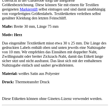
Übersicht in der Garderobe sorgt die integrierte
Größenbezeichnung. Diese können Sie mit einem für Textilien
geeigneten
Markierstift
selbst eintragen und sind damit unabhängig
von vorgefertigten Größenlabels. Textiletiketten verleihen selbst
genähter Kleidung den letzten Feinschliff.
Maße:
Breite 30 mm, Länge 75 mm
Motiv: Herz
Das eingenähte Textiletikett misst etwa 30 x 25 mm. Die Länge des
gedruckten Labels enthält oben und unten jeweils eine Nahtzugabe
von 10 mm. Wir empfehlen das Einnähen mit doppelter Naht,
Zwillingsnaht oder breiter Zickzack-Naht, damit das Etikett lange
sicher sitzt und nicht ausfranst. Das lässt sich mit der enthaltenen
Nahtzugabe einfach und sauber gewährleisten.
Material:
weißes Satin aus Polyester
Druck:
Thermotransfer Druck
Diese Etiketten können ohne Ginetex-Lizenz verwendet werden.