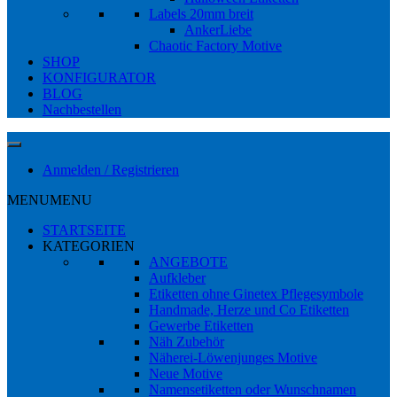
Labels 20mm breit
AnkerLiebe
Chaotic Factory Motive
SHOP
KONFIGURATOR
BLOG
Nachbestellen
Anmelden / Registrieren
MENU
MENU
STARTSEITE
KATEGORIEN
ANGEBOTE
Aufkleber
Etiketten ohne Ginetex Pflegesymbole
Handmade, Herze und Co Etiketten
Gewerbe Etiketten
Näh Zubehör
Näherei-Löwenjunges Motive
Neue Motive
Namensetiketten oder Wunschnamen