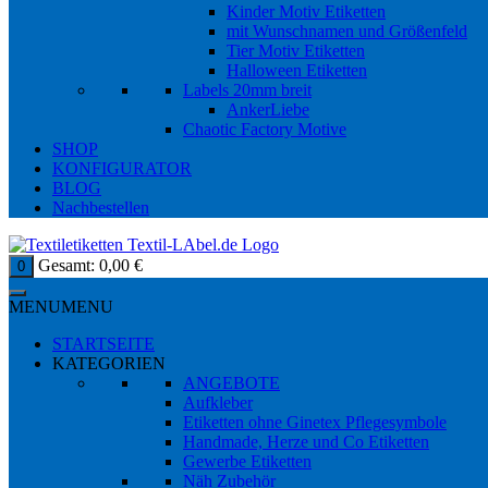
Kinder Motiv Etiketten
mit Wunschnamen und Größenfeld
Tier Motiv Etiketten
Halloween Etiketten
Labels 20mm breit
AnkerLiebe
Chaotic Factory Motive
SHOP
KONFIGURATOR
BLOG
Nachbestellen
Gesamt:
0,00
€
0
MENU
MENU
STARTSEITE
KATEGORIEN
ANGEBOTE
Aufkleber
Etiketten ohne Ginetex Pflegesymbole
Handmade, Herze und Co Etiketten
Gewerbe Etiketten
Näh Zubehör