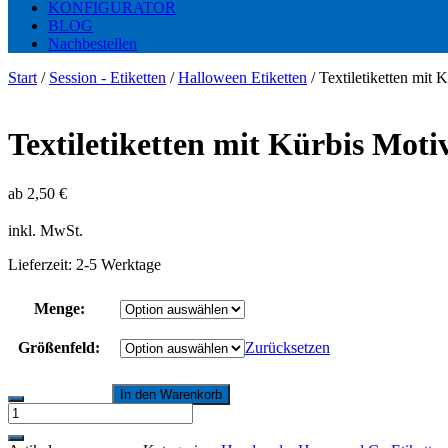
KONFIGURATOR
BLOG
Nachbestellen
Start
/
Session - Etiketten
/
Halloween Etiketten
/ Textiletiketten mit
Textiletiketten mit Kürbis Mot
ab
2,50
€
inkl. MwSt.
Lieferzeit:
2-5 Werktage
Menge:
Größenfeld:
Zurücksetzen
In den Warenkorb
Textiletiketten
mit
Kürbis