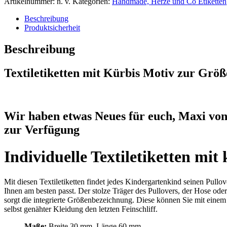
Artikelnummer:
n. v.
Kategorien:
Handmade, Herze und Co Etiketten
Motiv
zur
Beschreibung
Größenbeschriftung,
Produktsicherheit
Motiv
von
Beschreibung
Näherei-
Löwenjunges
Textiletiketten mit Kürbis Motiv zur Grö
Menge
Wir haben etwas Neues für euch, Maxi von
zur Verfügung
Individuelle Textiletiketten m
Mit diesen Textiletiketten findet jedes Kindergartenkind seinen Pul
Ihnen am besten passt. Der stolze Träger des Pullovers, der Hose od
sorgt die integrierte Größenbezeichnung. Diese können Sie mit einem 
selbst genähter Kleidung den letzten Feinschliff.
Maße:
Breite 30 mm, Länge 60 mm