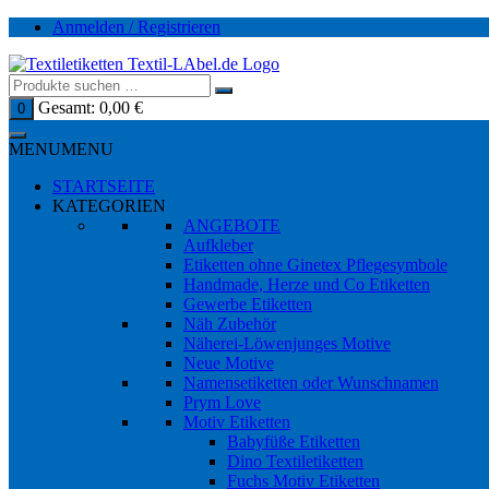
Zum
Anmelden / Registrieren
Inhalt
springen
Gesamt:
0,00
€
0
MENU
MENU
STARTSEITE
KATEGORIEN
ANGEBOTE
Aufkleber
Etiketten ohne Ginetex Pflegesymbole
Handmade, Herze und Co Etiketten
Gewerbe Etiketten
Näh Zubehör
Näherei-Löwenjunges Motive
Neue Motive
Namensetiketten oder Wunschnamen
Prym Love
Motiv Etiketten
Babyfüße Etiketten
Dino Textiletiketten
Fuchs Motiv Etiketten