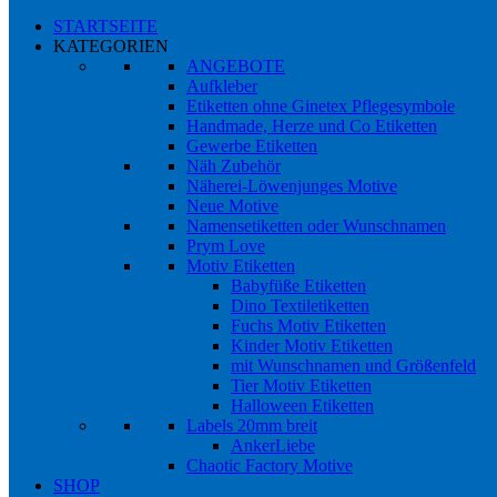
STARTSEITE
KATEGORIEN
ANGEBOTE
Aufkleber
Etiketten ohne Ginetex Pflegesymbole
Handmade, Herze und Co Etiketten
Gewerbe Etiketten
Näh Zubehör
Näherei-Löwenjunges Motive
Neue Motive
Namensetiketten oder Wunschnamen
Prym Love
Motiv Etiketten
Babyfüße Etiketten
Dino Textiletiketten
Fuchs Motiv Etiketten
Kinder Motiv Etiketten
mit Wunschnamen und Größenfeld
Tier Motiv Etiketten
Halloween Etiketten
Labels 20mm breit
AnkerLiebe
Chaotic Factory Motive
SHOP