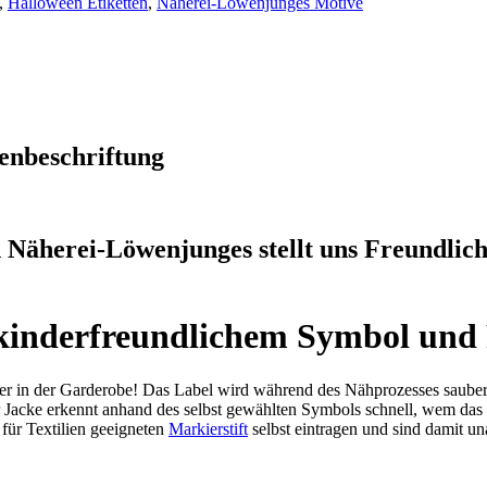
,
Halloween Etiketten
,
Näherei-Löwenjunges Motive
ßenbeschriftung
 Näherei-Löwenjunges stellt uns Freundlich
it kinderfreundlichem Symbol und
lover in der Garderobe! Das Label wird während des Nähprozesses saub
er Jacke erkennt anhand des selbst gewählten Symbols schnell, wem da
für Textilien geeigneten
Markierstift
selbst eintragen und sind damit un