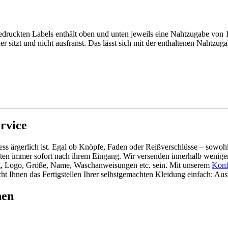
gedruckten Labels enthält oben und unten jeweils eine Nahtzugabe von
er sitzt und nicht ausfranst. Das lässt sich mit der enthaltenen Nahtzu
rvice
ss ärgerlich ist. Egal ob Knöpfe, Faden oder Reißverschlüsse – sowohl
ketten immer sofort nach ihrem Eingang. Wir versenden innerhalb wenig
ng, Logo, Größe, Name, Waschanweisungen etc. sein. Mit unserem
Konf
cht Ihnen das Fertigstellen Ihrer selbstgemachten Kleidung einfach: Aus
hen