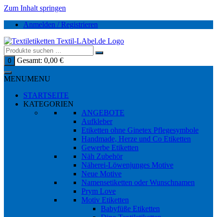
Zum Inhalt springen
Anmelden / Registrieren
Gesamt:
0,00
€
0
MENU
MENU
STARTSEITE
KATEGORIEN
ANGEBOTE
Aufkleber
Etiketten ohne Ginetex Pflegesymbole
Handmade, Herze und Co Etiketten
Gewerbe Etiketten
Näh Zubehör
Näherei-Löwenjunges Motive
Neue Motive
Namensetiketten oder Wunschnamen
Prym Love
Motiv Etiketten
Babyfüße Etiketten