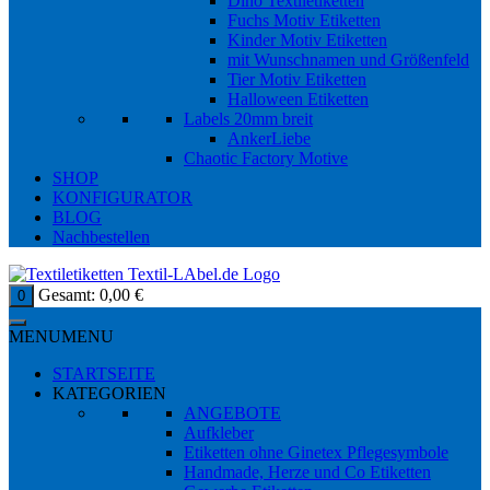
Dino Textiletiketten
Fuchs Motiv Etiketten
Kinder Motiv Etiketten
mit Wunschnamen und Größenfeld
Tier Motiv Etiketten
Halloween Etiketten
Labels 20mm breit
AnkerLiebe
Chaotic Factory Motive
SHOP
KONFIGURATOR
BLOG
Nachbestellen
Gesamt:
0,00
€
0
MENU
MENU
STARTSEITE
KATEGORIEN
ANGEBOTE
Aufkleber
Etiketten ohne Ginetex Pflegesymbole
Handmade, Herze und Co Etiketten