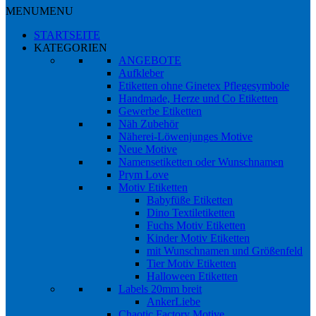
MENU
MENU
STARTSEITE
KATEGORIEN
ANGEBOTE
Aufkleber
Etiketten ohne Ginetex Pflegesymbole
Handmade, Herze und Co Etiketten
Gewerbe Etiketten
Näh Zubehör
Näherei-Löwenjunges Motive
Neue Motive
Namensetiketten oder Wunschnamen
Prym Love
Motiv Etiketten
Babyfüße Etiketten
Dino Textiletiketten
Fuchs Motiv Etiketten
Kinder Motiv Etiketten
mit Wunschnamen und Größenfeld
Tier Motiv Etiketten
Halloween Etiketten
Labels 20mm breit
AnkerLiebe
Chaotic Factory Motive