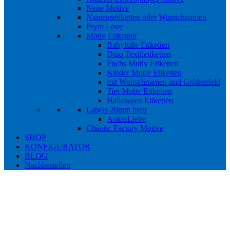
Neue Motive
Namensetiketten oder Wunschnamen
Prym Love
Motiv Etiketten
Babyfüße Etiketten
Dino Textiletiketten
Fuchs Motiv Etiketten
Kinder Motiv Etiketten
mit Wunschnamen und Größenfeld
Tier Motiv Etiketten
Halloween Etiketten
Labels 20mm breit
AnkerLiebe
Chaotic Factory Motive
SHOP
KONFIGURATOR
BLOG
Nachbestellen