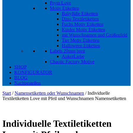
Prym Love
Motiv Etiketten
Babyfüße Etiketten
Dino Textiletiketten
Fuchs Motiv Etiketten
Kinder Motiv Etiketten
mit Wunschnamen und Größenfeld
Tier Motiv Etiketten
Halloween Etiketten
Labels 20mm breit
AnkerLiebe
Chaotic Factory Motive
SHOP
KONFIGURATOR
BLOG
Nachbestellen
Start
/
Namensetiketten oder Wunschnamen
/ Individuelle
Textiletiketten Love mit Pfeil und Wunschnamen Namensetiketten
Individuelle Textiletiketten