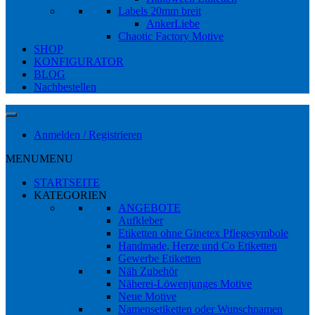
Labels 20mm breit
AnkerLiebe
Chaotic Factory Motive
SHOP
KONFIGURATOR
BLOG
Nachbestellen
Anmelden / Registrieren
MENU
MENU
STARTSEITE
KATEGORIEN
ANGEBOTE
Aufkleber
Etiketten ohne Ginetex Pflegesymbole
Handmade, Herze und Co Etiketten
Gewerbe Etiketten
Näh Zubehör
Näherei-Löwenjunges Motive
Neue Motive
Namensetiketten oder Wunschnamen