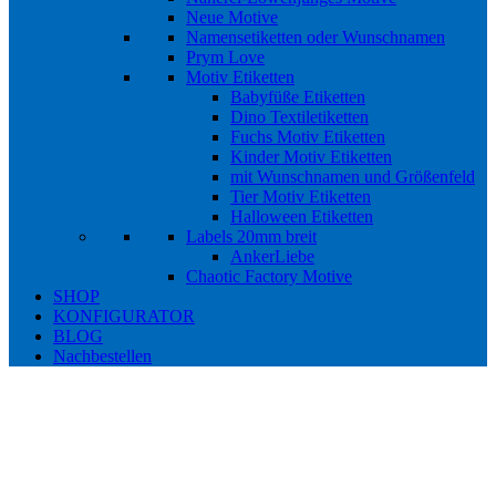
Neue Motive
Namensetiketten oder Wunschnamen
Prym Love
Motiv Etiketten
Babyfüße Etiketten
Dino Textiletiketten
Fuchs Motiv Etiketten
Kinder Motiv Etiketten
mit Wunschnamen und Größenfeld
Tier Motiv Etiketten
Halloween Etiketten
Labels 20mm breit
AnkerLiebe
Chaotic Factory Motive
SHOP
KONFIGURATOR
BLOG
Nachbestellen