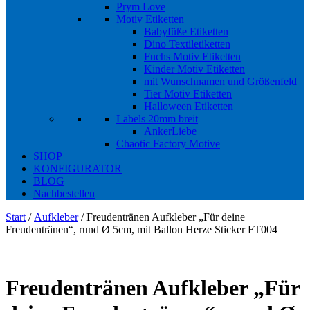
Prym Love
Motiv Etiketten
Babyfüße Etiketten
Dino Textiletiketten
Fuchs Motiv Etiketten
Kinder Motiv Etiketten
mit Wunschnamen und Größenfeld
Tier Motiv Etiketten
Halloween Etiketten
Labels 20mm breit
AnkerLiebe
Chaotic Factory Motive
SHOP
KONFIGURATOR
BLOG
Nachbestellen
Start
/
Aufkleber
/ Freudentränen Aufkleber „Für deine
Freudentränen“, rund Ø 5cm, mit Ballon Herze Sticker FT004
Freudentränen Aufkleber „Für