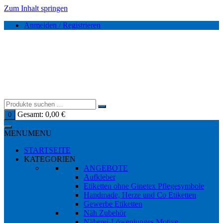
Zum Inhalt springen
Anmelden / Registrieren
Gesamt:
0,00
€
0
MENU
MENU
STARTSEITE
KATEGORIEN
ANGEBOTE
Aufkleber
Etiketten ohne Ginetex Pflegesymbole
Handmade, Herze und Co Etiketten
Gewerbe Etiketten
Näh Zubehör
Näherei-Löwenjunges Motive