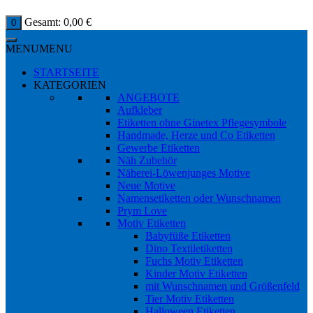
Gesamt:
0,00
€
0
MENU
MENU
STARTSEITE
KATEGORIEN
ANGEBOTE
Aufkleber
Etiketten ohne Ginetex Pflegesymbole
Handmade, Herze und Co Etiketten
Gewerbe Etiketten
Näh Zubehör
Näherei-Löwenjunges Motive
Neue Motive
Namensetiketten oder Wunschnamen
Prym Love
Motiv Etiketten
Babyfüße Etiketten
Dino Textiletiketten
Fuchs Motiv Etiketten
Kinder Motiv Etiketten
mit Wunschnamen und Größenfeld
Tier Motiv Etiketten
Halloween Etiketten