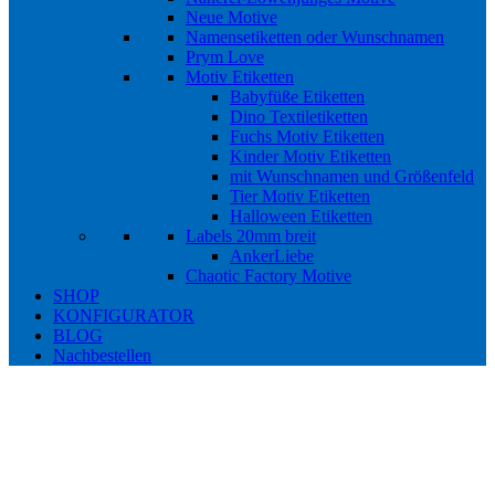
Neue Motive
Namensetiketten oder Wunschnamen
Prym Love
Motiv Etiketten
Babyfüße Etiketten
Dino Textiletiketten
Fuchs Motiv Etiketten
Kinder Motiv Etiketten
mit Wunschnamen und Größenfeld
Tier Motiv Etiketten
Halloween Etiketten
Labels 20mm breit
AnkerLiebe
Chaotic Factory Motive
SHOP
KONFIGURATOR
BLOG
Nachbestellen