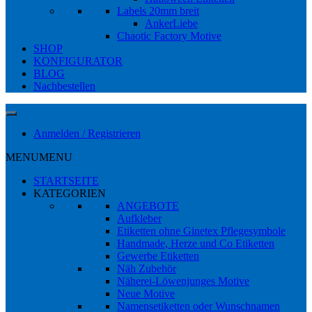
Labels 20mm breit
AnkerLiebe
Chaotic Factory Motive
SHOP
KONFIGURATOR
BLOG
Nachbestellen
Anmelden / Registrieren
MENU
MENU
STARTSEITE
KATEGORIEN
ANGEBOTE
Aufkleber
Etiketten ohne Ginetex Pflegesymbole
Handmade, Herze und Co Etiketten
Gewerbe Etiketten
Näh Zubehör
Näherei-Löwenjunges Motive
Neue Motive
Namensetiketten oder Wunschnamen