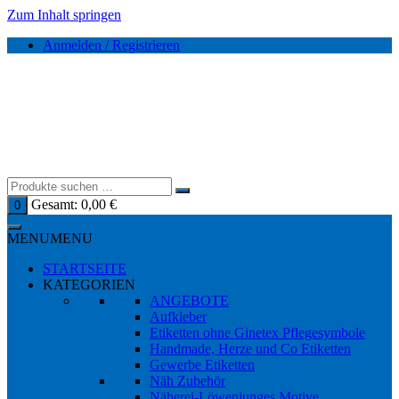
Zum Inhalt springen
Anmelden / Registrieren
Gesamt:
0,00
€
0
MENU
MENU
STARTSEITE
KATEGORIEN
ANGEBOTE
Aufkleber
Etiketten ohne Ginetex Pflegesymbole
Handmade, Herze und Co Etiketten
Gewerbe Etiketten
Näh Zubehör
Näherei-Löwenjunges Motive