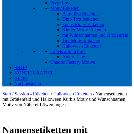
Prym Love
Motiv Etiketten
Babyfüße Etiketten
Dino Textiletiketten
Fuchs Motiv Etiketten
Kinder Motiv Etiketten
mit Wunschnamen und Größenfeld
Tier Motiv Etiketten
Halloween Etiketten
Labels 20mm breit
AnkerLiebe
Chaotic Factory Motive
SHOP
KONFIGURATOR
BLOG
Nachbestellen
Start
/
Session - Etiketten
/
Halloween Etiketten
/ Namensetiketten
mit Größenfeld und Halloween Kürbis Motiv und Wunschnamen,
Motiv von Näherei-Löwenjunges
Namensetiketten mit