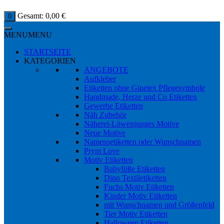
Gesamt:
0,00
€
0
MENU
MENU
STARTSEITE
KATEGORIEN
ANGEBOTE
Aufkleber
Etiketten ohne Ginetex Pflegesymbole
Handmade, Herze und Co Etiketten
Gewerbe Etiketten
Näh Zubehör
Näherei-Löwenjunges Motive
Neue Motive
Namensetiketten oder Wunschnamen
Prym Love
Motiv Etiketten
Babyfüße Etiketten
Dino Textiletiketten
Fuchs Motiv Etiketten
Kinder Motiv Etiketten
mit Wunschnamen und Größenfeld
Tier Motiv Etiketten
Halloween Etiketten