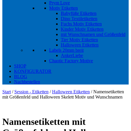
Prym Love
Motiv Etiketten
Babyfüße Etiketten
Dino Textiletiketten
Fuchs Motiv Etiketten
Kinder Motiv Etiketten
mit Wunschnamen und Größenfeld
Tier Motiv Etiketten
Halloween Etiketten
Labels 20mm breit
AnkerLiebe
Chaotic Factory Motive
SHOP
KONFIGURATOR
BLOG
Nachbestellen
Start
/
Session - Etiketten
/
Halloween Etiketten
/ Namensetiketten
mit Größenfeld und Halloween Skelett Motiv und Wunschnamen
Namensetiketten mit