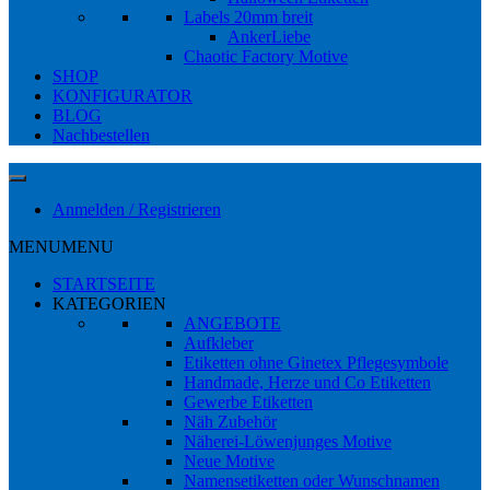
Labels 20mm breit
AnkerLiebe
Chaotic Factory Motive
SHOP
KONFIGURATOR
BLOG
Nachbestellen
Anmelden / Registrieren
MENU
MENU
STARTSEITE
KATEGORIEN
ANGEBOTE
Aufkleber
Etiketten ohne Ginetex Pflegesymbole
Handmade, Herze und Co Etiketten
Gewerbe Etiketten
Näh Zubehör
Näherei-Löwenjunges Motive
Neue Motive
Namensetiketten oder Wunschnamen