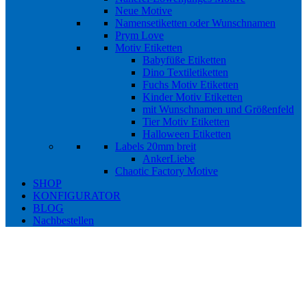
Neue Motive
Namensetiketten oder Wunschnamen
Prym Love
Motiv Etiketten
Babyfüße Etiketten
Dino Textiletiketten
Fuchs Motiv Etiketten
Kinder Motiv Etiketten
mit Wunschnamen und Größenfeld
Tier Motiv Etiketten
Halloween Etiketten
Labels 20mm breit
AnkerLiebe
Chaotic Factory Motive
SHOP
KONFIGURATOR
BLOG
Nachbestellen