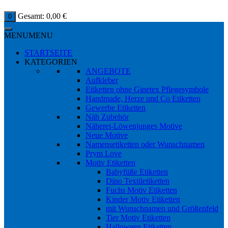
Gesamt:
0,00
€
0
MENU
MENU
STARTSEITE
KATEGORIEN
ANGEBOTE
Aufkleber
Etiketten ohne Ginetex Pflegesymbole
Handmade, Herze und Co Etiketten
Gewerbe Etiketten
Näh Zubehör
Näherei-Löwenjunges Motive
Neue Motive
Namensetiketten oder Wunschnamen
Prym Love
Motiv Etiketten
Babyfüße Etiketten
Dino Textiletiketten
Fuchs Motiv Etiketten
Kinder Motiv Etiketten
mit Wunschnamen und Größenfeld
Tier Motiv Etiketten
Halloween Etiketten