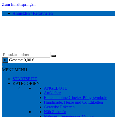
Zum Inhalt springen
Anmelden / Registrieren
Gesamt:
0,00
€
0
MENU
MENU
STARTSEITE
KATEGORIEN
ANGEBOTE
Aufkleber
Etiketten ohne Ginetex Pflegesymbole
Handmade, Herze und Co Etiketten
Gewerbe Etiketten
Näh Zubehör
Näherei-Löwenjunges Motive