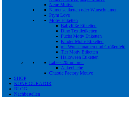
Neue Motive
Namensetiketten oder Wunschnamen
Prym Love
Motiv Etiketten
Babyfüße Etiketten
Dino Textiletiketten
Fuchs Motiv Etiketten
Kinder Motiv Etiketten
mit Wunschnamen und Größenfeld
Tier Motiv Etiketten
Halloween Etiketten
Labels 20mm breit
AnkerLiebe
Chaotic Factory Motive
SHOP
KONFIGURATOR
BLOG
Nachbestellen