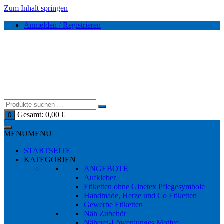
Zum Inhalt springen
Anmelden / Registrieren
Gesamt:
0,00
€
0
MENU
MENU
STARTSEITE
KATEGORIEN
ANGEBOTE
Aufkleber
Etiketten ohne Ginetex Pflegesymbole
Handmade, Herze und Co Etiketten
Gewerbe Etiketten
Näh Zubehör
Näherei-Löwenjunges Motive