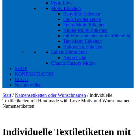
Prym Love
Motiv Etiketten
Babyfüße Etiketten
Dino Textiletiketten
Fuchs Motiv Etiketten
Kinder Motiv Etiketten
mit Wunschnamen und Größenfeld
Tier Motiv Etiketten
Halloween Etiketten
Labels 20mm breit
AnkerLiebe
Chaotic Factory Motive
SHOP
KONFIGURATOR
BLOG
Nachbestellen
Start
/
Namensetiketten oder Wunschnamen
/ Individuelle
Textiletiketten mit Handmade with Love Motiv und Wunschnamen
Namensetiketten
Individuelle Textiletiketten mit