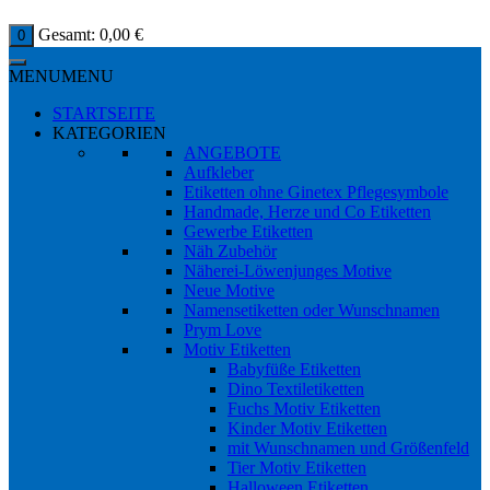
Gesamt:
0,00
€
0
MENU
MENU
STARTSEITE
KATEGORIEN
ANGEBOTE
Aufkleber
Etiketten ohne Ginetex Pflegesymbole
Handmade, Herze und Co Etiketten
Gewerbe Etiketten
Näh Zubehör
Näherei-Löwenjunges Motive
Neue Motive
Namensetiketten oder Wunschnamen
Prym Love
Motiv Etiketten
Babyfüße Etiketten
Dino Textiletiketten
Fuchs Motiv Etiketten
Kinder Motiv Etiketten
mit Wunschnamen und Größenfeld
Tier Motiv Etiketten
Halloween Etiketten