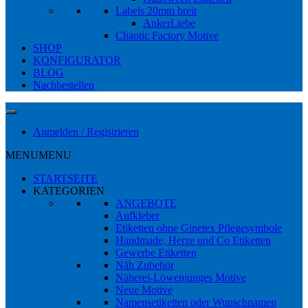
Labels 20mm breit
AnkerLiebe
Chaotic Factory Motive
SHOP
KONFIGURATOR
BLOG
Nachbestellen
Anmelden / Registrieren
MENU
MENU
STARTSEITE
KATEGORIEN
ANGEBOTE
Aufkleber
Etiketten ohne Ginetex Pflegesymbole
Handmade, Herze und Co Etiketten
Gewerbe Etiketten
Näh Zubehör
Näherei-Löwenjunges Motive
Neue Motive
Namensetiketten oder Wunschnamen