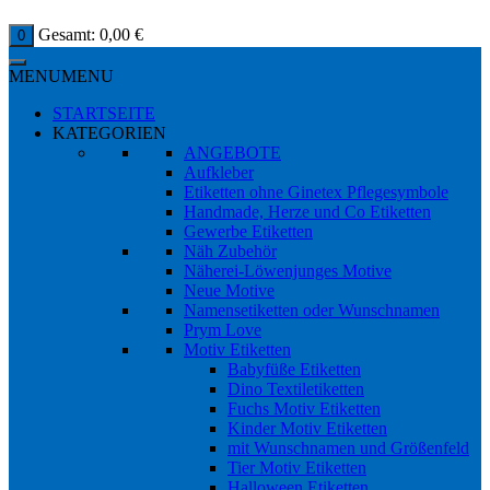
Gesamt:
0,00
€
0
MENU
MENU
STARTSEITE
KATEGORIEN
ANGEBOTE
Aufkleber
Etiketten ohne Ginetex Pflegesymbole
Handmade, Herze und Co Etiketten
Gewerbe Etiketten
Näh Zubehör
Näherei-Löwenjunges Motive
Neue Motive
Namensetiketten oder Wunschnamen
Prym Love
Motiv Etiketten
Babyfüße Etiketten
Dino Textiletiketten
Fuchs Motiv Etiketten
Kinder Motiv Etiketten
mit Wunschnamen und Größenfeld
Tier Motiv Etiketten
Halloween Etiketten