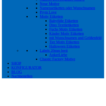
Neue Motive
Namensetiketten oder Wunschnamen
Prym Love
Motiv Etiketten
Babyfüße Etiketten
Dino Textiletiketten
Fuchs Motiv Etiketten
Kinder Motiv Etiketten
mit Wunschnamen und Größenfeld
Tier Motiv Etiketten
Halloween Etiketten
Labels 20mm breit
AnkerLiebe
Chaotic Factory Motive
SHOP
KONFIGURATOR
BLOG
Nachbestellen