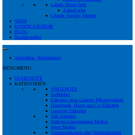
Labels 20mm breit
AnkerLiebe
Chaotic Factory Motive
SHOP
KONFIGURATOR
BLOG
Nachbestellen
Anmelden / Registrieren
MENU
MENU
STARTSEITE
KATEGORIEN
ANGEBOTE
Aufkleber
Etiketten ohne Ginetex Pflegesymbole
Handmade, Herze und Co Etiketten
Gewerbe Etiketten
Näh Zubehör
Näherei-Löwenjunges Motive
Neue Motive
Namensetiketten oder Wunschnamen