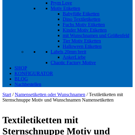
Prym Love
Motiv Etiketten
Babyfüße Etiketten
Dino Textiletiketten
Fuchs Motiv Etiketten
Kinder Motiv Etiketten
mit Wunschnamen und Größenfeld
Tier Motiv Etiketten
Halloween Etiketten
Labels 20mm breit
AnkerLiebe
Chaotic Factory Motive
SHOP
KONFIGURATOR
BLOG
Nachbestellen
Start
/
Namensetiketten oder Wunschnamen
/ Textiletiketten mit
Sternschnuppe Motiv und Wunschnamen Namensetiketten
Textiletiketten mit
Sternschnuppe Motiv und