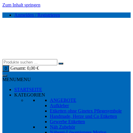
Zum Inhalt springen
Anmelden / Registrieren
Gesamt:
0,00
€
0
MENU
MENU
STARTSEITE
KATEGORIEN
ANGEBOTE
Aufkleber
Etiketten ohne Ginetex Pflegesymbole
Handmade, Herze und Co Etiketten
Gewerbe Etiketten
Näh Zubehör
Näherei-Löwenjunges Motive