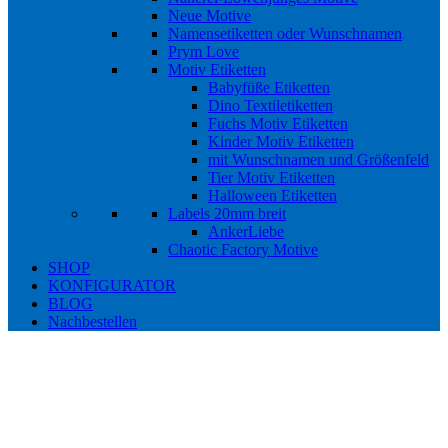
Neue Motive
Namensetiketten oder Wunschnamen
Prym Love
Motiv Etiketten
Babyfüße Etiketten
Dino Textiletiketten
Fuchs Motiv Etiketten
Kinder Motiv Etiketten
mit Wunschnamen und Größenfeld
Tier Motiv Etiketten
Halloween Etiketten
Labels 20mm breit
AnkerLiebe
Chaotic Factory Motive
SHOP
KONFIGURATOR
BLOG
Nachbestellen