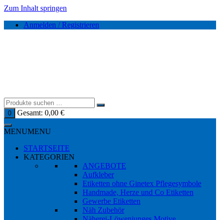
Zum Inhalt springen
Anmelden / Registrieren
Gesamt:
0,00
€
0
MENU
MENU
STARTSEITE
KATEGORIEN
ANGEBOTE
Aufkleber
Etiketten ohne Ginetex Pflegesymbole
Handmade, Herze und Co Etiketten
Gewerbe Etiketten
Näh Zubehör
Näherei-Löwenjunges Motive