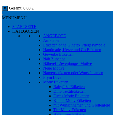
Gesamt:
0,00
€
0
MENU
MENU
STARTSEITE
KATEGORIEN
ANGEBOTE
Aufkleber
Etiketten ohne Ginetex Pflegesymbole
Handmade, Herze und Co Etiketten
Gewerbe Etiketten
Näh Zubehör
Näherei-Löwenjunges Motive
Neue Motive
Namensetiketten oder Wunschnamen
Prym Love
Motiv Etiketten
Babyfüße Etiketten
Dino Textiletiketten
Fuchs Motiv Etiketten
Kinder Motiv Etiketten
mit Wunschnamen und Größenfeld
Tier Motiv Etiketten
Halloween Etiketten