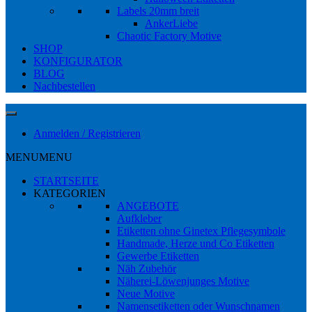
Labels 20mm breit
AnkerLiebe
Chaotic Factory Motive
SHOP
KONFIGURATOR
BLOG
Nachbestellen
Anmelden / Registrieren
MENU
MENU
STARTSEITE
KATEGORIEN
ANGEBOTE
Aufkleber
Etiketten ohne Ginetex Pflegesymbole
Handmade, Herze und Co Etiketten
Gewerbe Etiketten
Näh Zubehör
Näherei-Löwenjunges Motive
Neue Motive
Namensetiketten oder Wunschnamen