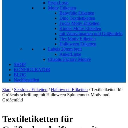
Prym Love
Motiv Etiketten
Babyfüße Etiketten
Dino Textiletiketten
Fuchs Motiv Etiketten
Kinder Motiv Etiketten
mit Wunschnamen und Größenfeld
Tier Motiv Etiketten
Halloween Etiketten
Labels 20mm breit
AnkerLiebe
Chaotic Factory Motive
SHOP
KONFIGURATOR
BLOG
Nachbestellen
Start
/
Session - Etiketten
/
Halloween Etiketten
/ Textiletiketten für
Größenbeschriftung mit Halloween Spinnennetz Motiv und
Größenfeld
Textiletiketten für