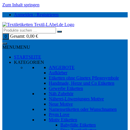
Zum Inhalt springen
Anmelden / Registrieren
Gesamt:
0,00
€
0
MENU
MENU
STARTSEITE
KATEGORIEN
ANGEBOTE
Aufkleber
Etiketten ohne Ginetex Pflegesymbole
Handmade, Herze und Co Etiketten
Gewerbe Etiketten
Näh Zubehör
Näherei-Löwenjunges Motive
Neue Motive
Namensetiketten oder Wunschnamen
Prym Love
Motiv Etiketten
Babyfüße Etiketten