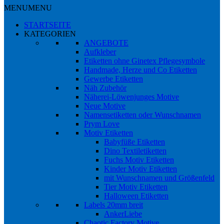
MENU
MENU
STARTSEITE
KATEGORIEN
ANGEBOTE
Aufkleber
Etiketten ohne Ginetex Pflegesymbole
Handmade, Herze und Co Etiketten
Gewerbe Etiketten
Näh Zubehör
Näherei-Löwenjunges Motive
Neue Motive
Namensetiketten oder Wunschnamen
Prym Love
Motiv Etiketten
Babyfüße Etiketten
Dino Textiletiketten
Fuchs Motiv Etiketten
Kinder Motiv Etiketten
mit Wunschnamen und Größenfeld
Tier Motiv Etiketten
Halloween Etiketten
Labels 20mm breit
AnkerLiebe
Chaotic Factory Motive