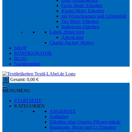
Dino Textiletiketten
Fuchs Motiv Etiketten
Kinder Motiv Etiketten
mit Wunschnamen und Größenfeld
Tier Motiv Etiketten
Halloween Etiketten
Labels 20mm breit
AnkerLiebe
Chaotic Factory Motive
SHOP
KONFIGURATOR
BLOG
Nachbestellen
Gesamt:
0,00
€
0
MENU
MENU
STARTSEITE
KATEGORIEN
ANGEBOTE
Aufkleber
Etiketten ohne Ginetex Pflegesymbole
Handmade, Herze und Co Etiketten