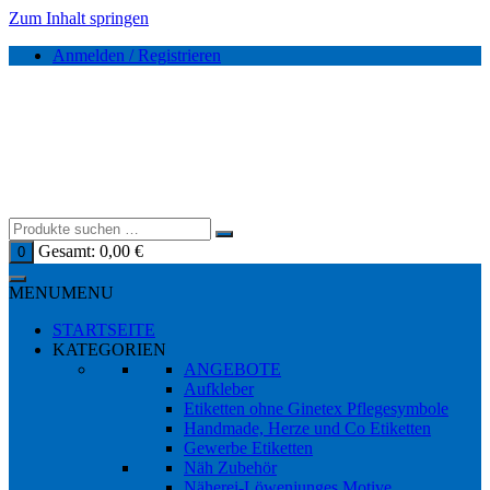
Zum Inhalt springen
Anmelden / Registrieren
Gesamt:
0,00
€
0
MENU
MENU
STARTSEITE
KATEGORIEN
ANGEBOTE
Aufkleber
Etiketten ohne Ginetex Pflegesymbole
Handmade, Herze und Co Etiketten
Gewerbe Etiketten
Näh Zubehör
Näherei-Löwenjunges Motive