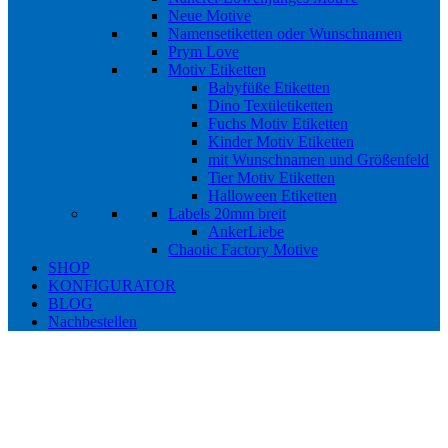
Neue Motive
Namensetiketten oder Wunschnamen
Prym Love
Motiv Etiketten
Babyfüße Etiketten
Dino Textiletiketten
Fuchs Motiv Etiketten
Kinder Motiv Etiketten
mit Wunschnamen und Größenfeld
Tier Motiv Etiketten
Halloween Etiketten
Labels 20mm breit
AnkerLiebe
Chaotic Factory Motive
SHOP
KONFIGURATOR
BLOG
Nachbestellen