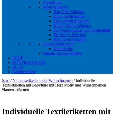
Prym Love
Motiv Etiketten
Babyfüße Etiketten
Dino Textiletiketten
Fuchs Motiv Etiketten
Kinder Motiv Etiketten
mit Wunschnamen und Größenfeld
Tier Motiv Etiketten
Halloween Etiketten
Labels 20mm breit
AnkerLiebe
Chaotic Factory Motive
SHOP
KONFIGURATOR
BLOG
Nachbestellen
Start
/
Namensetiketten oder Wunschnamen
/ Individuelle
Textiletiketten mit Babyfüße mit Herz Motiv und Wunschnamen
Namensetiketten
Individuelle Textiletiketten mit