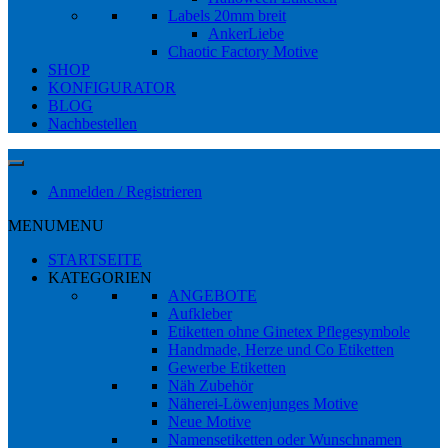
Labels 20mm breit
AnkerLiebe
Chaotic Factory Motive
SHOP
KONFIGURATOR
BLOG
Nachbestellen
Anmelden / Registrieren
MENU
MENU
STARTSEITE
KATEGORIEN
ANGEBOTE
Aufkleber
Etiketten ohne Ginetex Pflegesymbole
Handmade, Herze und Co Etiketten
Gewerbe Etiketten
Näh Zubehör
Näherei-Löwenjunges Motive
Neue Motive
Namensetiketten oder Wunschnamen