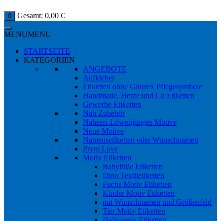
Gesamt:
0,00
€
0
MENU
MENU
STARTSEITE
KATEGORIEN
ANGEBOTE
Aufkleber
Etiketten ohne Ginetex Pflegesymbole
Handmade, Herze und Co Etiketten
Gewerbe Etiketten
Näh Zubehör
Näherei-Löwenjunges Motive
Neue Motive
Namensetiketten oder Wunschnamen
Prym Love
Motiv Etiketten
Babyfüße Etiketten
Dino Textiletiketten
Fuchs Motiv Etiketten
Kinder Motiv Etiketten
mit Wunschnamen und Größenfeld
Tier Motiv Etiketten
Halloween Etiketten