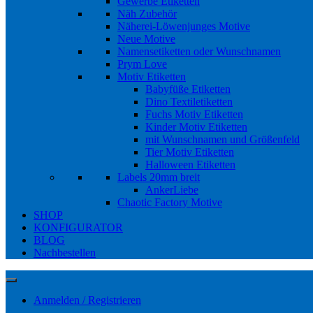
Gewerbe Etiketten
Näh Zubehör
Näherei-Löwenjunges Motive
Neue Motive
Namensetiketten oder Wunschnamen
Prym Love
Motiv Etiketten
Babyfüße Etiketten
Dino Textiletiketten
Fuchs Motiv Etiketten
Kinder Motiv Etiketten
mit Wunschnamen und Größenfeld
Tier Motiv Etiketten
Halloween Etiketten
Labels 20mm breit
AnkerLiebe
Chaotic Factory Motive
SHOP
KONFIGURATOR
BLOG
Nachbestellen
Anmelden / Registrieren