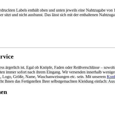
gedruckten Labels enthält oben und unten jeweils eine Nahtzugabe von
er sitzt und nicht ausfranst. Das lässt sich mit der enthaltenen Nahtzu
rvice
ss ärgerlich ist. Egal ob Knöpfe, Faden oder Reißverschlüsse – sowohl
ketten immer sofort nach ihrem Eingang. Wir versenden innerhalb wenig
ng, Logo, Größe, Name, Waschanweisungen etc. sein. Mit unserem
Konf
cht Ihnen das Fertigstellen Ihrer selbstgemachten Kleidung einfach: Aus
hen