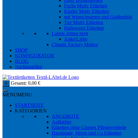
Dino Textiletiketten
Fuchs Motiv Etiketten
Kinder Motiv Etiketten
mit Wunschnamen und Größenfeld
Tier Motiv Etiketten
Halloween Etiketten
Labels 20mm breit
AnkerLiebe
Chaotic Factory Motive
SHOP
KONFIGURATOR
BLOG
Nachbestellen
Gesamt:
0,00
€
0
MENU
MENU
STARTSEITE
KATEGORIEN
ANGEBOTE
Aufkleber
Etiketten ohne Ginetex Pflegesymbole
Handmade, Herze und Co Etiketten