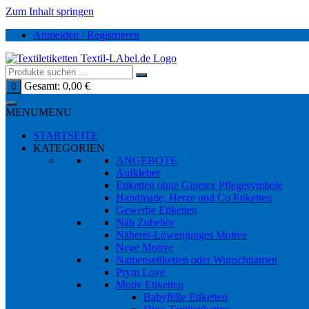
Zum Inhalt springen
Anmelden / Registrieren
Gesamt:
0,00
€
0
MENU
MENU
STARTSEITE
KATEGORIEN
ANGEBOTE
Aufkleber
Etiketten ohne Ginetex Pflegesymbole
Handmade, Herze und Co Etiketten
Gewerbe Etiketten
Näh Zubehör
Näherei-Löwenjunges Motive
Neue Motive
Namensetiketten oder Wunschnamen
Prym Love
Motiv Etiketten
Babyfüße Etiketten