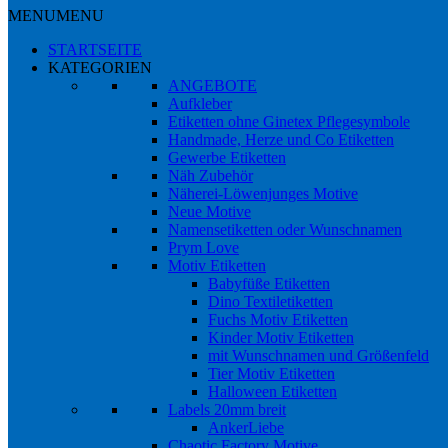
MENU
MENU
STARTSEITE
KATEGORIEN
ANGEBOTE
Aufkleber
Etiketten ohne Ginetex Pflegesymbole
Handmade, Herze und Co Etiketten
Gewerbe Etiketten
Näh Zubehör
Näherei-Löwenjunges Motive
Neue Motive
Namensetiketten oder Wunschnamen
Prym Love
Motiv Etiketten
Babyfüße Etiketten
Dino Textiletiketten
Fuchs Motiv Etiketten
Kinder Motiv Etiketten
mit Wunschnamen und Größenfeld
Tier Motiv Etiketten
Halloween Etiketten
Labels 20mm breit
AnkerLiebe
Chaotic Factory Motive