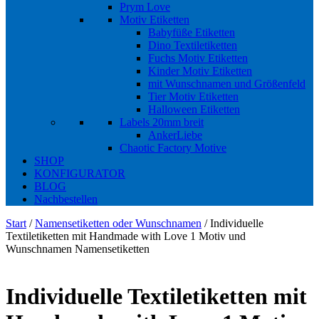
Prym Love
Motiv Etiketten
Babyfüße Etiketten
Dino Textiletiketten
Fuchs Motiv Etiketten
Kinder Motiv Etiketten
mit Wunschnamen und Größenfeld
Tier Motiv Etiketten
Halloween Etiketten
Labels 20mm breit
AnkerLiebe
Chaotic Factory Motive
SHOP
KONFIGURATOR
BLOG
Nachbestellen
Start
/
Namensetiketten oder Wunschnamen
/ Individuelle
Textiletiketten mit Handmade with Love 1 Motiv und
Wunschnamen Namensetiketten
Individuelle Textiletiketten mit