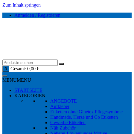
Zum Inhalt springen
Anmelden / Registrieren
Gesamt:
0,00
€
0
MENU
MENU
STARTSEITE
KATEGORIEN
ANGEBOTE
Aufkleber
Etiketten ohne Ginetex Pflegesymbole
Handmade, Herze und Co Etiketten
Gewerbe Etiketten
Näh Zubehör
Näherei-Löwenjunges Motive