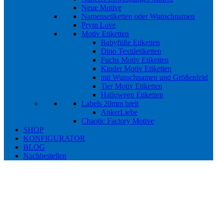
Neue Motive
Namensetiketten oder Wunschnamen
Prym Love
Motiv Etiketten
Babyfüße Etiketten
Dino Textiletiketten
Fuchs Motiv Etiketten
Kinder Motiv Etiketten
mit Wunschnamen und Größenfeld
Tier Motiv Etiketten
Halloween Etiketten
Labels 20mm breit
AnkerLiebe
Chaotic Factory Motive
SHOP
KONFIGURATOR
BLOG
Nachbestellen