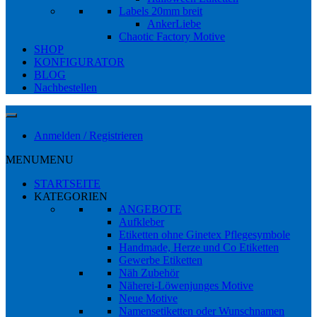
Labels 20mm breit
AnkerLiebe
Chaotic Factory Motive
SHOP
KONFIGURATOR
BLOG
Nachbestellen
Anmelden / Registrieren
MENU
MENU
STARTSEITE
KATEGORIEN
ANGEBOTE
Aufkleber
Etiketten ohne Ginetex Pflegesymbole
Handmade, Herze und Co Etiketten
Gewerbe Etiketten
Näh Zubehör
Näherei-Löwenjunges Motive
Neue Motive
Namensetiketten oder Wunschnamen