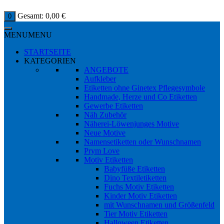
Gesamt:
0,00
€
0
MENU
MENU
STARTSEITE
KATEGORIEN
ANGEBOTE
Aufkleber
Etiketten ohne Ginetex Pflegesymbole
Handmade, Herze und Co Etiketten
Gewerbe Etiketten
Näh Zubehör
Näherei-Löwenjunges Motive
Neue Motive
Namensetiketten oder Wunschnamen
Prym Love
Motiv Etiketten
Babyfüße Etiketten
Dino Textiletiketten
Fuchs Motiv Etiketten
Kinder Motiv Etiketten
mit Wunschnamen und Größenfeld
Tier Motiv Etiketten
Halloween Etiketten