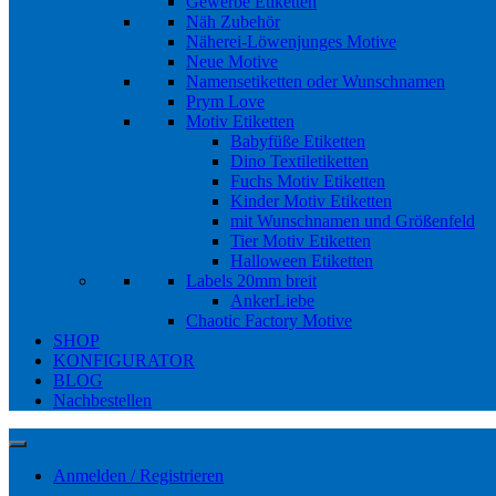
Gewerbe Etiketten
Näh Zubehör
Näherei-Löwenjunges Motive
Neue Motive
Namensetiketten oder Wunschnamen
Prym Love
Motiv Etiketten
Babyfüße Etiketten
Dino Textiletiketten
Fuchs Motiv Etiketten
Kinder Motiv Etiketten
mit Wunschnamen und Größenfeld
Tier Motiv Etiketten
Halloween Etiketten
Labels 20mm breit
AnkerLiebe
Chaotic Factory Motive
SHOP
KONFIGURATOR
BLOG
Nachbestellen
Anmelden / Registrieren