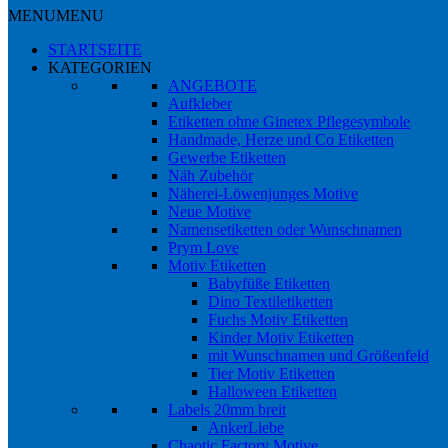
MENU
MENU
STARTSEITE
KATEGORIEN
ANGEBOTE
Aufkleber
Etiketten ohne Ginetex Pflegesymbole
Handmade, Herze und Co Etiketten
Gewerbe Etiketten
Näh Zubehör
Näherei-Löwenjunges Motive
Neue Motive
Namensetiketten oder Wunschnamen
Prym Love
Motiv Etiketten
Babyfüße Etiketten
Dino Textiletiketten
Fuchs Motiv Etiketten
Kinder Motiv Etiketten
mit Wunschnamen und Größenfeld
Tier Motiv Etiketten
Halloween Etiketten
Labels 20mm breit
AnkerLiebe
Chaotic Factory Motive