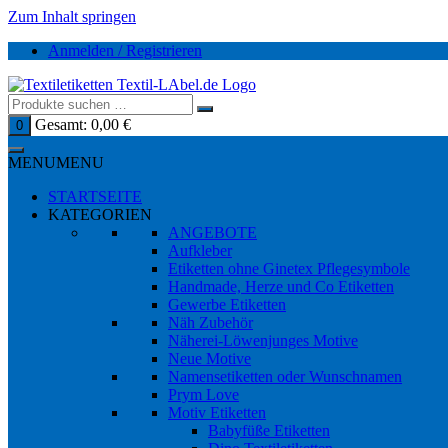
Zum Inhalt springen
Anmelden / Registrieren
Gesamt:
0,00
€
0
MENU
MENU
STARTSEITE
KATEGORIEN
ANGEBOTE
Aufkleber
Etiketten ohne Ginetex Pflegesymbole
Handmade, Herze und Co Etiketten
Gewerbe Etiketten
Näh Zubehör
Näherei-Löwenjunges Motive
Neue Motive
Namensetiketten oder Wunschnamen
Prym Love
Motiv Etiketten
Babyfüße Etiketten