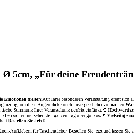
d Ø 5cm, „Für deine Freudenträ
e Emotionen fließen!
Auf Ihrer besonderen Veranstaltung dreht sich 
Ergänzung, um diese Augenblicke noch unvergesslicher zu machen.
War
antische Stimmung Ihrer Veranstaltung perfekt einfängt.🎨
Hochwertige 
 haften sicher und sehen den ganzen Tag über gut aus.🎉
Vielseitig ein
heit.
Bestellen Sie Jetzt!
ränen-Aufklebern für Taschentücher. Bestellen Sie jetzt und lassen Si