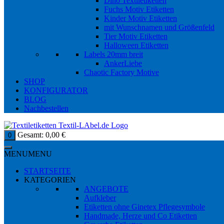
Dino Textiletiketten
Fuchs Motiv Etiketten
Kinder Motiv Etiketten
mit Wunschnamen und Größenfeld
Tier Motiv Etiketten
Halloween Etiketten
Labels 20mm breit
AnkerLiebe
Chaotic Factory Motive
SHOP
KONFIGURATOR
BLOG
Nachbestellen
Gesamt:
0,00
€
0
MENU
MENU
STARTSEITE
KATEGORIEN
ANGEBOTE
Aufkleber
Etiketten ohne Ginetex Pflegesymbole
Handmade, Herze und Co Etiketten