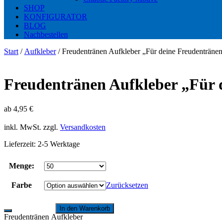
SHOP
KONFIGURATOR
BLOG
Nachbestellen
Start
/
Aufkleber
/ Freudentränen Aufkleber „Für deine Freudenträne
Freudentränen Aufkleber „Für 
ab
4,95
€
inkl. MwSt.
zzgl.
Versandkosten
Lieferzeit:
2-5 Werktage
Menge:
Farbe
Zurücksetzen
In den Warenkorb
Freudentränen Aufkleber