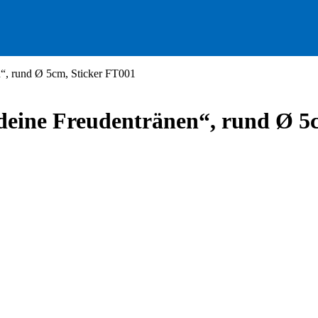
n“, rund Ø 5cm, Sticker FT001
deine Freudentränen“, rund Ø 5